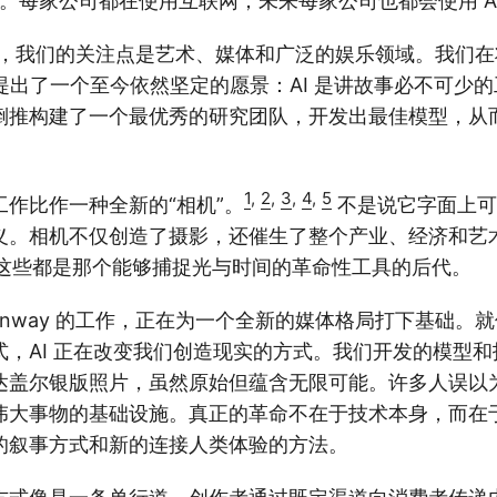
及了。每家公司都在使用互联网；未来每家公司也都会使用 A
 来说，我们的关注点是艺术、媒体和广泛的娱乐领域。我们
，就提出了一个至今依然坚定的愿景：AI 是讲故事必不可少
倒推构建了一个最优秀的研究团队，开发出最佳模型，从
1
,
2
,
3
,
4
,
5
作比作一种全新的“相机”。
不是说它字面上可
义。相机不仅创造了摄影，还催生了整个产业、经济和艺
——这些都是那个能够捕捉光与时间的革命性工具的后代。
unway 的工作，正在为一个全新的媒体格局打下基础。
式，AI 正在改变我们创造现实的方式。我们开发的模型
盖尔银版照片，虽然原始但蕴含无限可能。许多人误以为 
伟大事物的基础设施。真正的革命不在于技术本身，而在
的叙事方式和新的连接人类体验的方法。