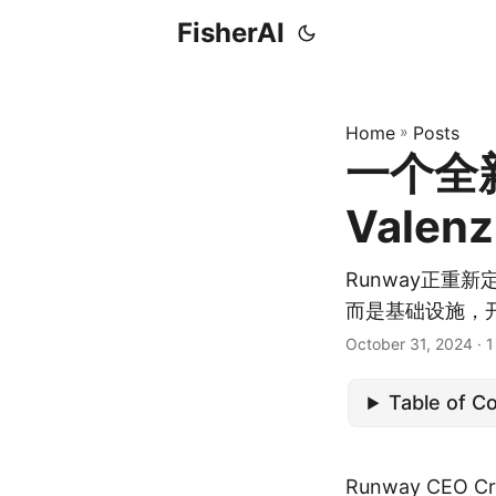
FisherAI
Home
»
Posts
一个全新
Valenz
Runway正重
而是基础设施，
October 31, 2024
· 1
Table of C
Runway CEO Cri