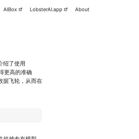
AIBox
LobsterAI.app
About
介绍了使用
取得更高的准确
数据飞轮，从而在
性超越专有模型