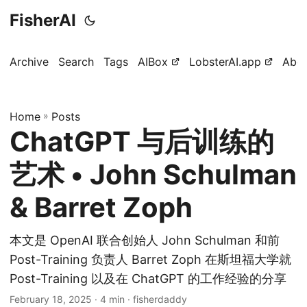
FisherAI
Archive
Search
Tags
AIBox
LobsterAI.app
Abo
Home
»
Posts
ChatGPT 与后训练的
艺术 • John Schulman
& Barret Zoph
本文是 OpenAI 联合创始人 John Schulman 和前
Post-Training 负责人 Barret Zoph 在斯坦福大学就
Post-Training 以及在 ChatGPT 的工作经验的分享
February 18, 2025
· 4 min · fisherdaddy