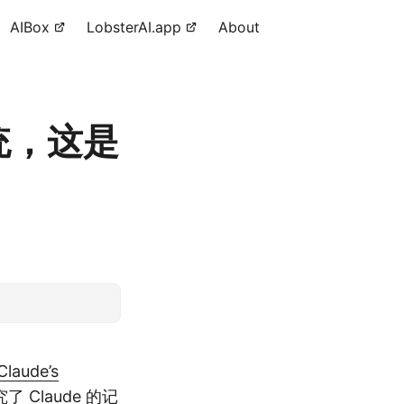
AIBox
LobsterAI.app
About
系统，这是
Claude’s
Claude 的记