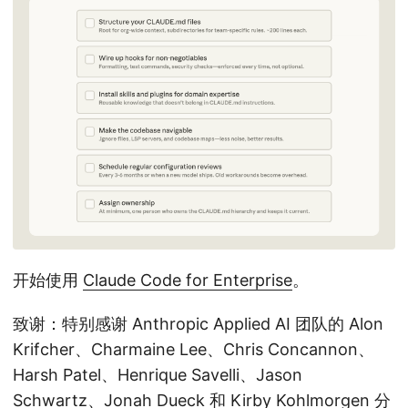
开始使用
Claude Code for Enterprise
。
致谢：特别感谢 Anthropic Applied AI 团队的 Alon
Krifcher、Charmaine Lee、Chris Concannon、
Harsh Patel、Henrique Savelli、Jason
Schwartz、Jonah Dueck 和 Kirby Kohlmorgen 分