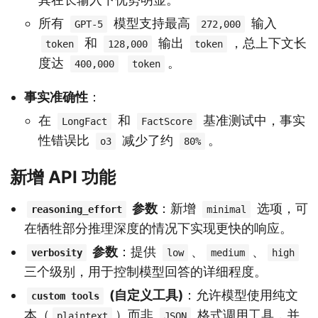
所有
模型支持最高
输入
GPT-5
272,000
和
输出
，总上下文长
token
128,000
token
度达
。
400,000
token
事实准确性
：
在
和
基准测试中，事实
LongFact
FactScore
性错误比
减少了约
。
o3
80%
新增 API 功能
参数
：新增
选项，可
reasoning_effort
minimal
在牺牲部分推理深度的情况下实现更快的响应。
参数
：提供
、
、
verbosity
low
medium
high
三个级别，用于控制模型回答的详细程度。
(自定义工具)
：允许模型使用纯文
custom tools
本（
）而非
格式调用工具，并
plaintext
JSON