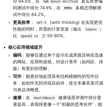
分 94.6%，在
真实世界编
SWE-bench Verified
码测试中得分 74.9%，在
多模态理解测
MMMU
试中得分 84.2%。
更高效率
：
(with thinking) 在实现更优
GPT-5
性能的同时，所需的计算资源（输出
）
tokens
比
少 50-80%。
OpenAI o3
核心应用领域提升
编码
：能够仅通过单个提示生成美观且响应迅速
的网站、应用和游戏，对设计美学（如间距、排
版）有更好的理解。
写作
：能更好地处理具有结构模糊性的写作任
务，如创作无韵诗或自由诗，使文本兼具形式感
与表达清晰度。
健康
：在
健康场景评测中得分显
HealthBench
著提高，表现得更像一个“积极的思考伙伴”，能