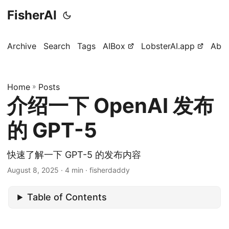
FisherAI
Archive
Search
Tags
AIBox
LobsterAI.app
Abo
Home
»
Posts
介绍一下 OpenAI 发布
的 GPT-5
快速了解一下 GPT-5 的发布内容
August 8, 2025
· 4 min · fisherdaddy
Table of Contents