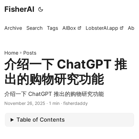
FisherAI
Archive
Search
Tags
AIBox
LobsterAI.app
Abo
Home
»
Posts
介绍一下 ChatGPT 推
出的购物研究功能
介绍一下 ChatGPT 推出的购物研究功能
November 26, 2025
· 1 min · fisherdaddy
Table of Contents