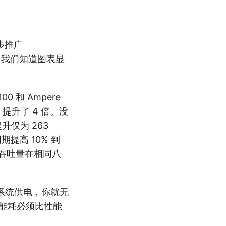
逐步推广
 倍（我们知道图表显
0 和 Ampere
格式，提升了 4 倍。没
升仅为 263
提高 10% 到
 吞吐量在相同八
系统供电，你就无
 的能耗必须比性能