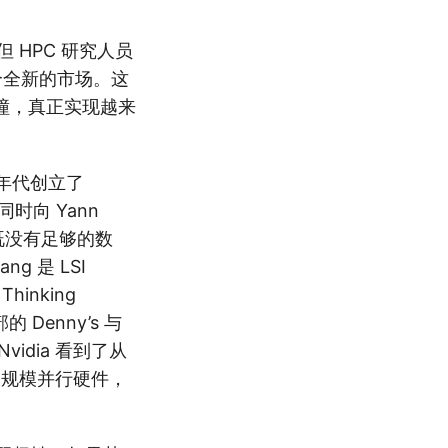
但 HPC 研究人员
一个全新的市场。这
撞，真正实现越来
80 年代创立了
同时向 Yann
当时既没有足够的数
g 是 LSI
inking
 Denny’s 与
 Nvidia 看到了从
大规模并行硬件，