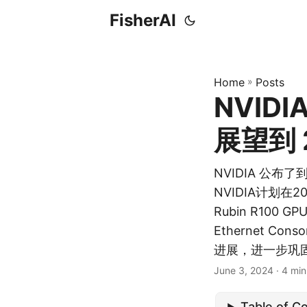
FisherAI
Home
»
Posts
NVID
展望到 
NVIDIA 公
NVIDIA计划在20
Rubin R100 
Ethernet 
进展，进一步巩
June 3, 2024
· 4 min
Table of C