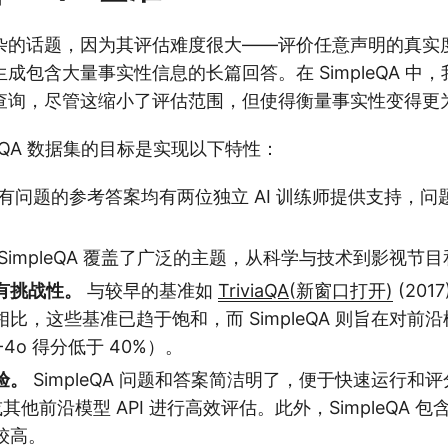
杂的话题，因为其评估难度很大——评价任意声明的真实
成包含大量事实性信息的长篇回答。在 SimpleQA 中
查询，尽管这缩小了评估范围，但使得衡量事实性变得更
leQA 数据集的目标是实现以下特性：
有问题的参考答案均有两位独立 AI 训练师提供支持，问
SimpleQA 覆盖了广泛的主题，从科学与技术到影视节
有挑战性。
与较早的基准如
TriviaQA
(新窗口打开)
(2017
) 相比，这些基准已趋于饱和，而 SimpleQA 则旨在对
-4o 得分低于 40%）。
验。
SimpleQA 问题和答案简洁明了，便于快速运行和
I 或其他前沿模型 API 进行高效评估。此外，SimpleQA 包含
较高。