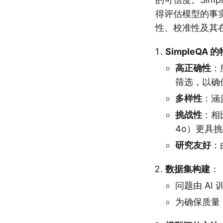
得评估模型的事
性、校准性及其
SimpleQA 
高正确性
：
筛选，以确
多样性
：涵
挑战性
：相比
4o）更具
研究友好
：
数据集构建
：
问题由 A
为确保质量