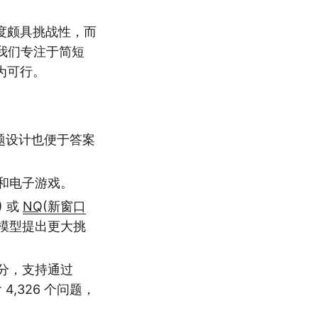
度颇具挑战性，而
，我们专注于简短
为可行。
题设计也便于答案
目和电子游戏。
) 或
NQ
(新窗口
前沿模型提出更大挑
评分，支持通过
 4,326 个问题，