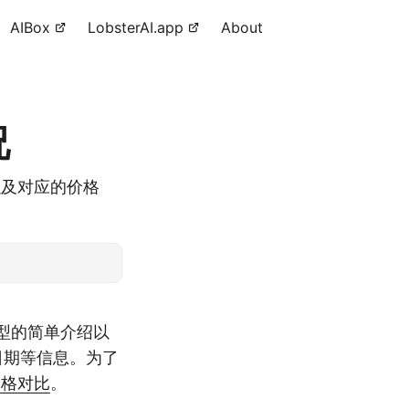
AIBox
LobsterAI.app
About
况
以及对应的价格
个模型的简单介绍以
止日期等信息。为了
价格对比
。