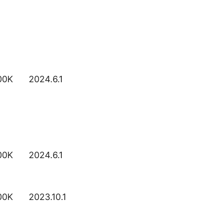
00K
2024.6.1
o3
o4-
00K
2024.6.1
mini
o3-
00K
2023.10.1
mini