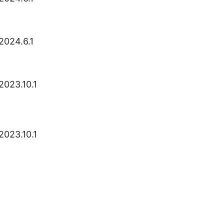
mini
GPT-
2024.6.1
4.1
nano
GPT-
2023.10.1
4o
mini
GPT-
4o
2023.10.1
mini
audio