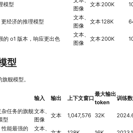
文本、
理模型
文本
200K
1
图像
文本、
快、更经济的推理模型
文本
128K
6
图像
文本、
的 o1 版本，响应更出色
文本
200K
1
图像
模型
的旗舰模型。
最大输出
输入
输出
上下文窗口
训练数
token
复杂任务的旗舰
文本、
文本
1,047,576
32K
2024.6
 模型
图像
、性能最强的
文本、
文本
128K
16K
2023.1