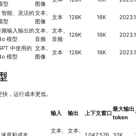
 模型
图像
、智能、灵活的
文本、
文本
128K
16K
2023.1
 模型
图像
音频输入输出的
文本、
文本、
128K
16K
2023.1
4o 模型
音频
音频
tGPT 中使用的
文本、
文本
128K
16K
2023.1
4o 模型
图像
型
更快，运行成本更低。
最大输出
输入
输出
上下文窗口
token
文本、
文本、
、速度和成本
1,047,576
32K