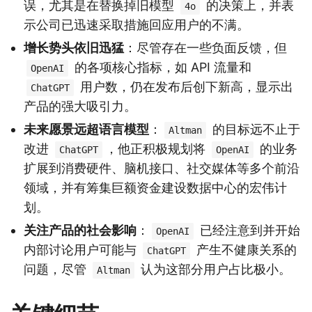
误，尤其是在替换掉旧模型
的决策上，并表
4o
示公司已迅速采取措施回应用户的不满。
增长势头依旧迅猛
：尽管存在一些负面反馈，但
的各项核心指标，如 API 流量和
OpenAI
用户数，仍在发布后创下新高，显示出
ChatGPT
产品的强大吸引力。
未来愿景远超语言模型
：
的目标远不止于
Altman
改进
，他正积极规划将
的业务
ChatGPT
OpenAI
扩展到消费硬件、脑机接口、社交媒体等多个前沿
领域，并有筹集巨额资金建设数据中心的宏伟计
划。
关注产品的社会影响
：
已经注意到并开始
OpenAI
内部讨论用户可能与
产生不健康关系的
ChatGPT
问题，尽管
认为这部分用户占比极小。
Altman