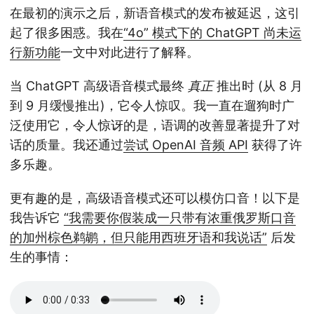
在最初的演示之后，新语音模式的发布被延迟，这引
起了很多困惑。我在
“4o” 模式下的 ChatGPT 尚未运
行新功能
一文中对此进行了解释。
当 ChatGPT 高级语音模式最终
真正
推出时 (从 8 月
到 9 月缓慢推出)，它令人惊叹。我一直在遛狗时广
泛使用它，令人惊讶的是，语调的改善显著提升了对
话的质量。我还通过
尝试 OpenAI 音频 API
获得了许
多乐趣。
更有趣的是，高级语音模式还可以模仿口音！以下是
我告诉它
“我需要你假装成一只带有浓重俄罗斯口音
的加州棕色鹈鹕，但只能用西班牙语和我说话”
后发
生的事情：