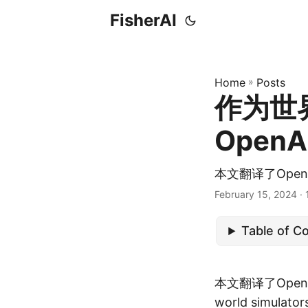
FisherAI
Home
»
Posts
作为世
OpenA
本文翻译了Open
February 15, 2024
· 
Table of C
本文翻译了Ope
world simulator