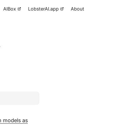
AIBox
LobsterAI.app
About
•
n models as