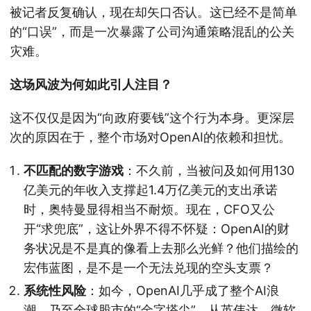
被记者反复确认，现在却矢口否认。这已经不是简单
的“口误”，而是一次暴露了公司沟通策略混乱的公关
灾难。
这场风波为何如此引人注目？
这不仅仅是因为“向政府要钱”这个行为本身。更深层
次的原因在于，整个市场对OpenAI的依赖和担忧。
不匹配的数字游戏
：不久前，当被问及如何用130
亿美元的年收入支撑起1.4万亿美元的支出承诺
时，奥特曼显得相当不耐烦。现在，CFO又公
开“求兜底”，这让外界不得不怀疑：OpenAI的财
务状况是不是真的像看上去那么光鲜？他们描绘的
宏伟蓝图，是不是一个无法兑现的空头支票？
系统性风险
：如今，OpenAI几乎成了整个AI浪
潮，乃至全球股市的“金字塔尖”。从英伟达、微软