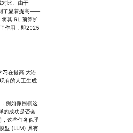
形成对比。由于
得到了显着提高——
将其 RL 预算扩
挥了作用，即
2025
化学习在提高 大语
在现有的人工生成
。
境，例如像围棋这
同样的成功是否会
同，这些任务似乎
(LLM) 具有