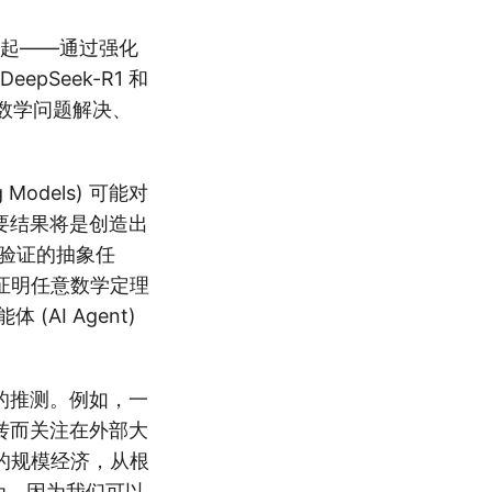
 的兴起——通过强化
epSeek-R1 和
 在数学问题解决、
odels) 可能对
的主要结果将是创造出
本验证的抽象任
证明任意数学定理
 (AI Agent)
广泛的推测。例如，一
束，转而关注在外部大
的规模经济，从根
认为，因为我们可以