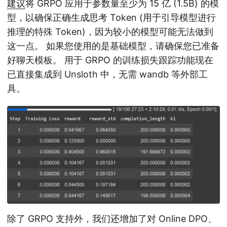
建议
将 GRPO 应用于参数量至少为 15 亿 (1.5B) 的模
型，以确保正确生成思考 Token (用于引导模型进行
推理的特殊 Token)，因为较小的模型可能无法做到
这一点。 如果您使用的是基础模型，请确保您已准备
好聊天模板。 用于 GRPO 的训练损失跟踪功能现在
已直接集成到 Unsloth 中，无需 wandb 等外部工
具。
除了 GRPO 支持外，我们还增加了对 Online DPO、