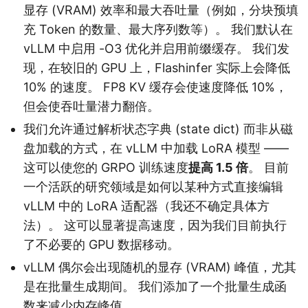
显存 (VRAM) 效率和最大吞吐量（例如，分块预填
充 Token 的数量、最大序列数等）。 我们默认在
vLLM 中启用 -O3 优化并启用前缀缓存。 我们发
现，在较旧的 GPU 上，Flashinfer 实际上会降低
10% 的速度。 FP8 KV 缓存会使速度降低 10%，
但会使吞吐量潜力翻倍。
我们允许通过解析状态字典 (state dict) 而非从磁
盘加载的方式，在 vLLM 中加载 LoRA 模型 ——
这可以使您的 GRPO 训练速度
提高 1.5 倍
。 目前
一个活跃的研究领域是如何以某种方式直接编辑
vLLM 中的 LoRA 适配器（我还不确定具体方
法）。 这可以显著提高速度，因为我们目前执行
了不必要的 GPU 数据移动。
vLLM 偶尔会出现随机的显存 (VRAM) 峰值，尤其
是在批量生成期间。 我们添加了一个批量生成函
数来减少内存峰值。