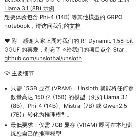
Llama 3.1 (8B) 示例
想要体验包含 Phi-4 (14B) 等其他模型的 GRPO
notebook，请访问我们的
文档
❤️ 附：感谢大家上周对我们的 R1 Dynamic
1.58-bit
GGUF 的喜爱，别忘了 ⭐给我们的项目点个 Star：
github.com/unslothai/unsloth
💡 主要细节
只需 15GB 显存 (VRAM)，Unsloth 就能将任何参
数量高达 150 亿 (15B) 的模型（例如 Llama 3.1
(8B)、Phi-4 (14B)、Mistral (7B) 或 Qwen2.5
(7B)）转化为推理模型。
最低要求：仅需 7GB 显存 (VRAM) 即可在本地训
练您自己的推理模型。