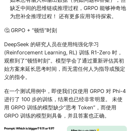
缺乏中间的思维链或推理过程，GRPO 能够神奇地
为您补全推理过程！ 还有更多应用等待探索。
🤔 GRPO + “顿悟”时刻
DeepSeek 的研究人员在使用纯强化学习
(Reinforcement Learning, RL) 训练 R1-Zero 时，
观察到了“顿悟时刻”。模型学会了通过重新评估其初
始方案来延长思考时间，而无需任何人为指导或预定
义的指令。
在一个测试用例中，即使我们仅使用 GRPO 对 Phi-4
进行了 100 步的训练，结果也已经非常明显。 未使
用 GRPO 训练的模型缺少“思考 Token”，而使用
GRPO 训练的模型则具备，并且答案也正确。