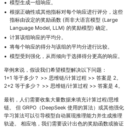
模型生成一组响应。
根据正确性或其他指标对每个响应进行评分，这些
指标由设定的奖励函数 (而非大语言模型 (Large
Language Model, LLM) 的奖励模型) 确定。
计算该组响应的平均分。
将每个响应的得分与该组的平均分进行比较。
模型受到强化，从而倾向于选择得分更高的响应。
举例来说，假设我们希望模型解决以下问题：
1+1 等于多少？ >> 思维链/计算过程 >> 答案是 2。
2+2 等于多少？ >> 思维链/计算过程 >> 答案是 4。
最初，人们需要收集大量数据来填充计算过程/思维
链。 但 GRPO（DeepSeek 使用的算法）或其他强化
学习算法可以引导模型自动展现推理能力并生成推理
轨迹。 相应地，我们需要设计出色的奖励函数或验证