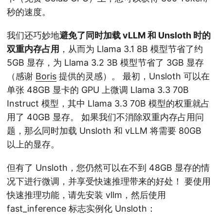
秒的速度。
我们还巧妙地
避免了同时加载 vLLM 和 Unsloth 时的
双重内存占用
，从而为 Llama 3.1 8B 模型节省了约
5GB 显存，为 Llama 3.2 3B 模型节省了 3GB 显存
（感谢
Boris
提供的灵感）。 最初，Unsloth 可以在
单张 48GB 显卡的 GPU 上微调 Llama 3.3 70B
Instruct 模型，其中 Llama 3.3 70B 模型的权重就占
用了 40GB 显存。 如果我们不消除双重内存占用问
题，那么同时加载 Unsloth 和 vLLM 将需要 80GB
以上的显存。
但有了 Unsloth，您仍然可以在不到 48GB 显存的情
况下进行微调，并享受快速推理带来的好处！ 要使用
快速推理功能，请先安装 vllm，然后使用
fast_inference 标志实例化 Unsloth：