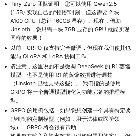
Tiny-Zero
团队证明，您可以使用 Qwen2.5
(1.5B) 实现自己的“顿悟”时刻，但这需要 2 块
A100 GPU（总计 160GB 显存）。现在，借助
Unsloth，您只需一块 7GB 显存的 GPU 就能实现
同样的效果！
以前，GRPO 仅支持完全微调，但现在我们使其也
能与 QLoRA 和 LoRA 协同工作。
请注意，这里说的不是微调 DeepSeek 的 R1 蒸馏
模型，也不是使用 R1 的蒸馏数据进行调整
（Unsloth 已经支持这些）。 我们指的是使用
GRPO 将一个普通模型转化为功能完备的推理模
型。
GRPO 的用例包括：如果您想创建一个具有特定奖
励机制的定制模型（例如，用于法律或医学领
域），GRPO 将会很有帮助。
如果您有输入和输出数据（例如问题和答案），但