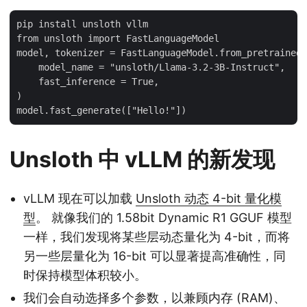
pip install unsloth vllm

from unsloth import FastLanguageModel

model, tokenizer = FastLanguageModel.from_pretrained(

    model_name = "unsloth/Llama-3.2-3B-Instruct",

    fast_inference = True,

)

Unsloth 中 vLLM 的新发现
vLLM 现在可以加载
Unsloth 动态 4-bit 量化模
型
。 就像我们的 1.58bit Dynamic R1 GGUF 模型
一样，我们发现将某些层动态量化为 4-bit，而将
另一些层量化为 16-bit 可以显著提高准确性，同
时保持模型体积较小。
我们会自动选择多个参数，以兼顾内存 (RAM)、