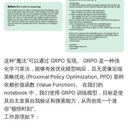
这种“魔法”可以通过 GRPO 实现。 GRPO 是一种强
化学习算法，能够有效优化模型响应，且无需像近端
策略优化 (Proximal Policy Optimization, PPO) 那样
依赖价值函数 (Value Function)。 在我们的
notebook 中，我们使用 GRPO 训练模型，目标是使
其自主发展自我验证和搜索能力，从而创造一个迷
你“顿悟时刻”。
工作原理如下：