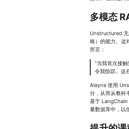
多模态 R
Unstructu
格）的能力。这对 A
所言：
“当我首次接触
令我惊叹。这
Alayna 使用 
分，从而从教科书
基于 LangCh
量数据库中，以
提升的课