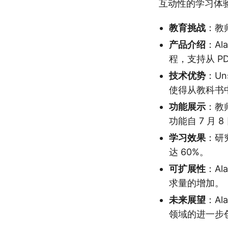
互动性的学习体
教育挑战
：教
产品介绍
：A
程，支持从 P
技术优势
：Un
使得从教科书
功能展示
：教
功能自 7 月
学习效果
：研
达 60%。
可扩展性
：A
求量的增加。
未来展望
：Al
领域的进一步