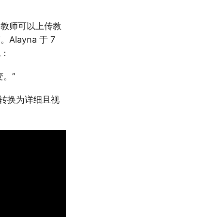
如，教师可以上传教
ayna 于 7
说：
。”
元转换为详细且视