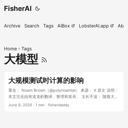
FisherAI
Archive
Search
Tags
AIBox
LobsterAI.app
Abo
Home
»
Tags
大模型
大规模测试时计算的影响
署名： Noam Brown（@polynoamial） 来源： X 原文 说明：
本文完全由有道龙虾翻译、整理和发布。 太长不读： 随着大语
言模型能力越来越强，基准测试表现越来越取决于测试时计算
June 9, 2026
· 1 min · fisherdaddy
量。事实上，我们很可能并不知道现代大语言模型的能力上限
在哪里，因为测量它太昂贵了。我们应该改变大语言模型评估
方式，把性能与 token、成本或时间之间的关系纳入衡量。
GPT-5.5 发布当天，最初的反应是怀疑。基准测试数字更好