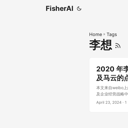
FisherAI
Home
»
Tags
李想
2020
及马云的
本文来自weib
及企业经营战略中
是否优先扩张还
April 23, 2024
· 1
临严重的风险。 
的企业模式在激烈
期扩张和市场份额
讨论中应去除情感