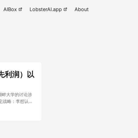
AIBox
LobsterAI.app
About
先利润）以
湖畔大学的讨论涉
定战略：李想认为
利可能会使企业面
持竞争力。小而美
期盈利而专注于长
：马云强调在战略
需要关注竞争对