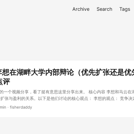
Archive
Search
Tags
 年李想在湖畔大学内部辩论（优先扩张还是优
点评
o上的一个视频分享，看了挺有意思这里分享出来。 核心内容 李想和马云在
扩张与盈利的关系。以下是他们讨论的核心观点： 李想的观点： 竞争决
是盈利，取决于竞争环境。如果竞争对手选择扩张，那么仅仅优先考虑盈
 min · fisherdaddy
扩张的必要性：他通过自己的经历强调，在数字时代，企业必须扩张以保
的市场竞争中难以生存。 长期视角：李想分享了他如何通过不拘泥于短
的获取，最终实现了在汽车之家的成功。 马云的观点： 情感与战略分离
因素，听取与自己观点不同的意见。 不被对手牵着走：他提醒说，虽然