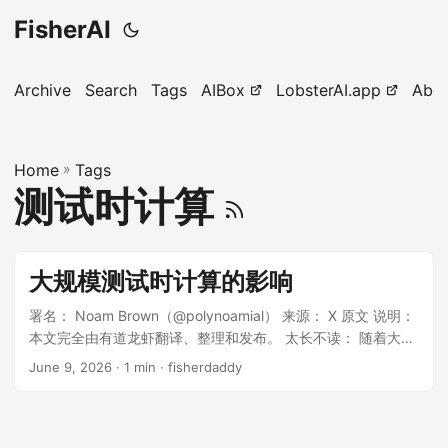
FisherAI
Archive
Search
Tags
AIBox
LobsterAI.app
Abo
Home
»
Tags
测试时计算
大规模测试时计算的影响
署名： Noam Brown（@polynoamial） 来源： X 原文 说明：
本文完全由有道龙虾翻译、整理和发布。 太长不读： 随着大语
言模型能力越来越强，基准测试表现越来越取决于测试时计算
June 9, 2026
· 1 min · fisherdaddy
量。事实上，我们很可能并不知道现代大语言模型的能力上限
在哪里，因为测量它太昂贵了。我们应该改变大语言模型评估
方式，把性能与 token、成本或时间之间的关系纳入衡量。
GPT-5.5 发布当天，最初的反应是怀疑。基准测试数字更好