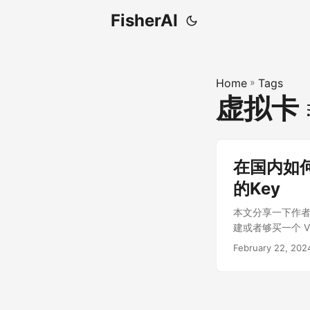
FisherAI
Home
»
Tags
虚拟卡
在国内如何订
的Key
本文分享一下作者本人
建或者够买一个 VPN
手机 APP Sto
February 22, 202
定邮箱后，在首页选择
用为19刀，一次
里的礼品卡号码复
在 ChatGPT 