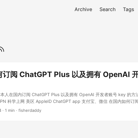
Archive
Search
Tags
阅 ChatGPT Plus 以及拥有 OpenAI
在国内订阅 ChatGPT Plus 以及拥有 OpenAI 开发者账号 key 的
 科学上网 美区 AppleID ChatGPT app 支付宝、微信 在国内如何订阅 Ch
re 登录美区 Apple ID。 打开支付宝，左上角位置选择旧金山，搜索 Pocky
4
· 1 min · fisherdaddy
 App Store & iTunes US，设定金额后购买即可。（备注：ChatGPT
可以买20刀或者40刀，更多貌似会触发支付宝的风控导致订单失败） 购
制出来去 App Store 账户的兑换充值卡或代码选项里进行兑换，兑换
的 GPT4 入口点击订阅即可，会默认走 APP Store 账户里的余额。 在国内如何