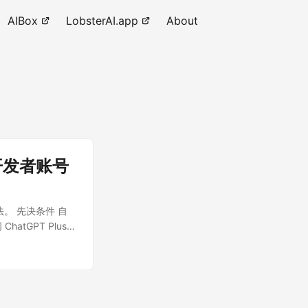
AIBox
LobsterAI.app
About
 开发者账号
方法。 先决条件 自
atGPT Plus
Shop 小程序性，绑
 plus的订阅月费
买成功后，把订单
完成后即充值完成。
拥有 OpenAI 开