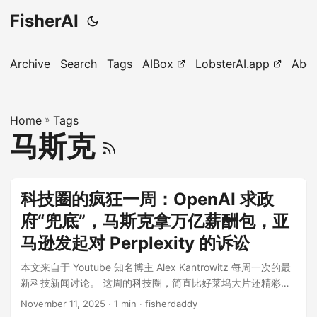
FisherAI
Archive
Search
Tags
AIBox
LobsterAI.app
Abo
Home
»
Tags
马斯克
科技圈的疯狂一周：OpenAI 求政
府“兜底”，马斯克拿万亿薪酬包，亚
马逊发起对 Perplexity 的诉讼
本文来自于 Youtube 知名博主 Alex Kantrowitz 每周一次的最
新科技新闻讨论。 这周的科技圈，简直比好莱坞大片还精彩。
OpenAI似乎在暗示，如果玩脱了，希望美国政府能来“兜底”；
November 11, 2025
· 1 min · fisherdaddy
特斯拉的股东们大手一挥，批准了马斯克那份价值可能高达一