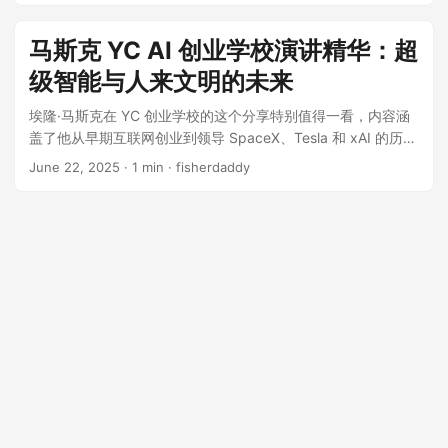
万亿美元的薪酬计划，只为让他打造一个“全新的特斯拉”；而另
一边，亚马逊已经把AI新贵Perplexity告上了法庭。 这些看似
马斯克 YC AI 创业学校演讲精华：超
孤立的事件，背后其实都指向了同一个问题：在这场狂飙突进
级智能与人来文明的未来
的AI革命中，我们究竟身在何处？是泡沫破裂的前夜，还是新
纪元的黎明？ OpenAI想要的“政府兜底”：一场公关灾难的诞生
埃隆·马斯克在 YC 创业学校的这个分享特别值得一看，内容涵
“这周最大的‘社会主义’新闻，居然来自OpenAI。”播客一开场，
盖了他从早期互联网创业到领导 SpaceX、Tesla 和 xAI 的历
主持人就忍不住调侃道。 事情的起因是OpenAI的首席财务官
程，以及他对AI 和第一性原理思维的深刻见解。看完整个视频
June 22, 2025
· 1 min · fisherdaddy
Sarah Friar在《华尔街日报》的科技大会上的一番言论。当被
你会 get 到他做事情的出发点——“做对人类真正有用的事”。另
问及如何为庞大的AI基础设施融资时，她直白地表示，公司正
外，视频中他也提到 Grok 3.5 的进展，以及 XAI 拥有的 GPU
在寻求政府的“支持（backstop）”或“担保（guarantee）”，以
的情况。最后，他对人类文明未来的深思特别的有意思，其实
便在出现问题时，能有政府来兜底。 “……也就是政府能提供的
他自己也没太想明白，但先干了再说。 早年创业 看过马斯克自
支持……比如担保，这能让融资顺利进行。” 记者追问：“所以是
传的人对他早期的创业故事应该都非常熟悉了，他在这里分享
某种形式的芯片投资支持？” Friar肯定地回答：“正是如此。” 她
这段经历主要的目的是说他当时做事的核心动机：“尽可能地对
将此举包装成国家战略安全的需要，声称为了在与中国的AI竞
人类有用”。无论是早期创办 Zip2，还是后来投身于 SpaceX
赛中保持领先，美国需要不惜一切代价加速AI生态系统的发
和 Tesla，他的目标都是解决实际问题、创造有价值的产品，而
展。 站在OpenAI的角度，这个请求虽然听起来疯狂，却有其扭
非追求名利。 1995 年，他放弃博士学位，拉着弟弟做了
曲的逻辑。毕竟，这家公司近来予取予求，几乎没有什么是他
Zip2。没钱就睡工位、去基督教青年会冲凉。 Zip2 以 3 亿美
们得不到的。既然AI是国家战略资产，那让纳税人为这个“国家
元卖给康柏，马斯克分到约 2000 万美元。很快，这笔钱几乎
冠军”的债务做担保，又何乐而不为呢？ 然而，互联网并不买
又全部押在 X.com（后并入 PayPal）——“我要面向终端用
账。消息一出，舆论瞬间爆炸。人们的反应很直接：凭什么要
户，再也不想看传统媒体脸色”。 随后是 SpaceX。他一开始并