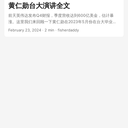
业生们在未来的职业生涯中要有耐心、坚韧和对技术的热情。
黄仁勋台大演讲全文
视频地址。演讲关键细节如下: 个人与 Caltech 的联系：
NVIDIA 的首席科学家都来自 Caltech。 演讲者通过在 Caltech
前天英伟达发布Q4财报，季度营收达到600亿美金，估计暴
的招聘，推介 NVIDIA 的良好企业文化和发展前景。 技术革新
涨。这里我们来回顾一下黄仁勋在2023年5月份在台大毕业典
与贡献： 描述了 NVIDIA 从图形公司转型为 AI 公司，并通过加
礼上的演讲。 各位女士、先生，老师，来宾，骄傲的父母们，
February 23, 2024
· 2 min · fisherdaddy
速计算和深度学习技术的进步推动整个计算行业的变革。 强调
以及 2023 年国立台湾大学的毕业生们，今天对你们来说是非
CUDA 和 GPU 的开发以及这些技术在深度学习中的应用，对AI
常特别的一天，也是你们父母梦想成真的一天。你们应该快点
革命的重要性。 职业经历与挑战： 分享了多次因市场变化和竞
从家里搬出去，这确实是一个充满骄傲和喜悦的日子！ 你们的
争对手的策略调整而被迫转型的经历，从集成图形芯片到移动
父母为了今天做出许多牺牲，我的父母、哥哥也在这里，让我
设备，再到最终进入机器人领域。 强调在面对挫折时迅速调整
们向所有的父母和祖父母们表达感谢。 十多年前，我第一次来
策略和视角的重要性，并从中培养出公司文化的韧性。 未来技
到台湾大学，陈博士邀请我参观他的实验室。他的儿子在硅谷
术与行业： 讨论了 AI 技术的飞速发展和未来机器人技术的潜
工作，知道 NVIDIA 的 CUDA，推荐爸爸用它来做量子物理模
力。 提到新兴的 AI 工厂，这些工厂将生产“智能代币”，并将其
拟实验。我在这个实验室看到满满的 NVIDIA GeForce 游戏显
视为下一次工业革命的重要组成部分。 人生哲理与建议： 通过
卡，插在 PC 主机板上，走道上的架子开着好几台电扇在散
在日本银阁寺的经历，强调专注于自己的事业和持续改进的重
热。 陈博士以游戏显卡用台湾人的方式自制了超级电脑，这是
要性。 建议毕业生每天从最重要的工作开始，优先处理生活中
一个展开 NVIDIA 旅程的故事，他以自己的努力为荣，也对我
的重要事项，从而有效地利用时间。 鼓励毕业生相信并致力于
说：「黄先生，因为你的产品，让我能追寻我的志业。」 这句
某些未被广泛接受的理念或技术，接受挫折作为新的机遇，并
话至今仍让我感动不已，它抓住了我们公司的使命，就是帮助
从中成长。 总结与祝福： 确信 Caltech 毕业生在面对未来挑战
我们这个时代的爱因斯坦和达芬奇们完成他们的志业。 我很高
时已经做好了充分的准备。 鼓励他们在未来的事业中找到自己
兴能回到台大在你们的毕业典礼致词。当时我从 Oregon State