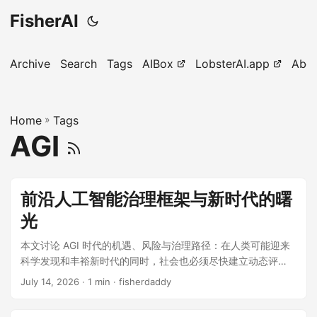
FisherAI
Archive
Search
Tags
AIBox
LobsterAI.app
Abo
Home
»
Tags
AGI
前沿人工智能治理框架与新时代的曙
光
本文讨论 AGI 时代的机遇、风险与治理路径：在人类可能迎来
科学发现和丰裕新时代的同时，社会也必须尽快建立动态评
估、前沿实验室标准与国际协作机制，为安全、负责任地引导
July 14, 2026
· 1 min · fisherdaddy
AGI 争取关键窗口期。 原文：
https://x.com/demishassabis/status/20769574401096257