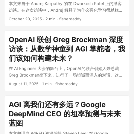
大概再过 6 到 12 个月，模型就能端到端地完成大部分软件工程
能在美国市场进行部署。 实验室还应与标准机构合作，处理模
本文来自于 Andrej Karpathy 的在 Dwarkesh Patel 上的播客
得声量的一年，那么站在2026的开端，这四位掌舵人却显得格
师的工作。一旦模型能高效地编写代码来改进下一代模型，这
型发布后发现的任何重大漏洞。 模型评估应包括针对网络安
访谈。在这次访谈中，Andrej 解释了为什么强化学习很糟糕
外冷静，甚至有些“悲观”。 唐杰一上来就给全场泼了盆冷
种指数级的自我进化将非常恐怖。 Demis（DeepMind）则相
全、生物威胁以及其他高风险领域能力的严格科学测试。 针对
(但其他一切都更糟糕)，为什么 AGI 会融入过去约 2.5 个世纪
水：“别觉得差距缩小了。美国还有大量闭源模型没放出来，中
October 20, 2025
· 2 min · fisherdaddy
对稳健一些。 他依然维持去年“本十年末（2030左右）”的预
智能体型人工智能的专项测试，可以检查模型是否试图绕过安
的 2% GDP 增长中，为什么自动驾驶花了这么长时间才取得突
美大模型的差距，说不定并没有缩小。” 在这个定调下，这场对
测。Demis 的观点是：写代码和解数学题容易，因为结果是非
全护栏、是否表现出欺骗迹象；同时确保落实最佳实践，例如
破，以及他认为的未来教育是什么。 Andrej Karpathy 认为，
话没有客套的商业互吹，只有关于技术路线的真实分歧和对未
黑即白的，好验证。但在自然科学领域（比如生物、物理），
为人工智能生成的图像添加数字水印，以及生成便于人类理解
我们正处于“智能体十年”（decade of agents）而非“智能体之
来的硬核预判。 一、 Chat时代结束了，下一注押在哪？ 对于
OpenAI 联创 Greg Brockman 深度
你光有一个假设不行，还得去实验室做实验验证。这个物理世
的输出标记，从而帮助人们理解模型的推理过程。 这些评估应
年”（year of agents），因为当前的大语言模型（LLM）虽然
过去的2025年，唐杰有一个断言：DeepSeek出来之后，关
访谈：从数学神童到 AGI 掌舵者，我
界的验证过程会拖慢进度。而且，目前的模型虽然能解题，但
定期更新，初期或许可以每季度更新一次。已经过时或失去区
取得了显著进展，但在实现真正可靠的智能体方面仍存在诸多
于“Chat（对话）”这一范式的探索已经结束了。 智谱的一年前
还缺乏“提出好问题”的科学创造力。 有趣的是，在这个时间线
分度的基准，应被淘汰并替换。 最初，这些评估可以在与前沿
认知缺陷，解决这些问题需要长期的努力。他将 AI 的发展视为
们该如何构建未来？
的预判是Chat会替代搜索，但结果是谷歌自己革了自己的命。
上，Dario 甚至半开玩笑地说：“如果可以选择，我更喜欢
实验室协商的基础上制定。但最终，标准机构应当建立自身的
计算和自动化趋势的延续，而非一个会颠覆经济增长率的突变
对于大模型公司而言，继续卷对话已经没有意义。智谱把新的
Demis 的时间表，多给我们人类几年准备时间挺好的。” 2. 只
技术能力，独立于各实验室设计未公开的保留测试，以防止模
在 AI Engineer 大会的舞台上，OpenAI的联合创始人兼总裁
事件，并强调了其中的历史曲折，例如早期对游戏环境强化学
筹码（Bet）全部押在Coding（代码）和Reasoning（推理）
有“卷王”才能活下来：Anthropic 的疯狂增长曲线 在谈到作为一
型针对测试产生过度拟合。 该机构还可以与美国政府合作，推
Greg Brockman坐下来，进行了一场坦诚而深入的对话。这位
习的过度投入是一个“失误”。 他认为，当前 AI 的核心挑战在于
上。集推理、Agentic能力于一体的GLM-4.5，就是这一策略的
家“独立模型厂商”是否能活到盈利那一天时，Dario 甩出了一组
动建立由第三方审计机构组成的生态系统，协助开展评估，并
AI领域的关键人物，平时低调，却在这次访谈中分享了他非同
从海量、低质量的互联网数据中分离出真正的“认知核
产物。 而作为“Scaling Law（缩放定律）”的忠实信徒，杨植麟
August 11, 2025
· 1 min · fisherdaddy
让人瞠目结舌的数据。 他说，随着模型变强，不仅算力投入是
开发新的基准和评价方法。 这种方案的优势在于：它以技术为
寻常的个人经历、OpenAI背后的故事，以及对技术未来的深刻
心”（cognitive core），即解决问题的算法和能力，而不是过
依然坚持Scaling是重点。但他眼中的Scaling不再是单纯的一力
指数级的，产生的收入也是指数级的。听听 Anthropic 的这一
核心，同时又能够支持创新，并激励负责任的行为。 它的设计
洞见。这不仅仅是一次访谈，更像是一次与朋友的促膝长谈，
度依赖记忆。他批评当前的强化学习（RL）方法效率低下，如
降十会，而是要讲究**“Taste（品味）”**。 “通过架构和数据
连串数字：...
目标，是跟上这一领域不断加速的发展节奏，并随着重大风险
充满了有趣的轶事和宝贵的经验。 从数学梦到代码“魔法”：一
同“通过吸管吸取监督信号”（sucking supervision through a
AGI 离我们还有多远？Google
层面的改进，我们要让模型拥有不同的Taste，这样才不会千篇
逐渐被识别而作出调整。如果形势的严重性需要，还可以进一
个意外的开始 你可能很难想象，这位如今在代码世界里呼风唤
straw），并且模型在利用自身生成的数据进行训练时，容易陷
一律。”杨植麟认为，未来的竞争不看谁的参数更大，而看
DeepMind CEO 的坦率预测与未来
步提升管控力度——包括在被认为必要时，协调各前沿实验室
雨的大神，最初的梦想其实是成为一名数学家。他着迷于像伽
入“模型坍塌”（model collapse）的困境，丧失多样性。 对于
**Token Efficiency（Token效率）和Long Context（长文
放慢研发速度。 获得“前沿实验室”资格将具有极高的声望。任
罗瓦和高斯这样的天才，梦想着能在长达数百年的时间尺度上
蓝图
未来，他预测 AI 不会带来经济增长率的急剧爆炸，而是会延续
本）**的结合——即在长语境下，你的模型到底比别人强多
何组织，只要其构建的模型符合基准条件，都有机会获得这一
做出贡献。“如果我提出的任何东西在我有生之年就被用上
现有的指数增长趋势。他最大的担忧是人类会逐渐失去对 AI 系
少。 唐杰对此表示赞同。那种疯狂堆算力、堆RL（强化学习）
本文整理自 WIRED 资深编辑 Steven Levy 对 Google
资格。 这套框架可以适用于所有前沿级模型，无论模型来自哪