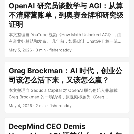
18 本文由 LobsterAI 自动翻译和发布。 这是人类历史上的一个
OpenAI 研究员谈数学与 AGI：从算
关键时刻。 通用人工智能（AGI）——一种具备人脑全部认知
不清露营账单，到奥赛金牌和研究级
能力的系统——很可能只需短短几年便会到来。几十年后，当
我们回望今天时，我认为我们会意识到：当时的我们正站在技
证明
术奇点的山麓。这绝不亚于一个人类新时代的黎明。 我毕生都
本文整理自 YouTube 视频《How Math Unlocked AGI》，由
在致力于 AGI 的研究，因为我始终坚信：如果能够以负责任的
有道龙虾总结和发布。 几年前，如果你让 ChatGPT 算一笔稍
方式构建和部署，AGI 将成为人类有史以来最有益、最具变革
微复杂一点的露营 AA 账，或者帮三个不同时区的人找一个合适
性的技术之一。 我们不能把 AGI 与普通的技术突破相提并论。
May 5, 2026
· 3 min · fisherdaddy
的 Zoom 会议时间，它大概率会翻车。 今天，OpenAI 的研究
即使是互联网或移动通信这样影响深远的技术，也不足以与它
员已经在讨论另一个问题：模型能不能帮助 Fields Medalists
相比。AGI 更接近于电或火的发现。 如果你停下来仔细想一
做日常研究？能不能解决 42 年没人解决的开放问题？能不能把
想，就会发现，我们实际上已经找到了一种让沙子进行思考的
Greg Brockman：AI 时代，创业公
数学家几个月甚至几年才能完成的思考，压缩成几天、几小
方法。这简直是奇迹。 这项技术带来的影响规模将前所未有
司该怎么活下来，又该怎么赢？
时，甚至未来更长时间的自动研究？ 在 OpenAI Podcast 里，
——或许相当于以十倍的速度，带来十倍于工业革命的影响。
主持人 Andrew Mayne 和两位研究员 Sebastian Bubeck、
它将帮助我们解决社会面临的一些最大难题：加速药物发现、
本文整理自 Sequoia Capital 对 OpenAI 联合创始人兼总裁
Ernest Ryu 聊了一场关于数学、科学和 AGI 的对话。
开发新的清洁能源、创造新型先进材料。我们甚至可能抵达这
Greg Brockman 的一场访谈，原视频标题为《Greg
Sebastian 曾在 Princeton 任教，长期研究优化和机器学习理
样一个阶段：资源不再是限制人类进步的因素，由此开启一个
Brockman: Inside the Race for Compute, Codex, and
May 4, 2026
· 2 min · fisherdaddy
论，后来加入 Microsoft，现在是 OpenAI 研究员。Ernest Ryu
令人惊叹的全新丰裕时代。 前沿领域面临的挑战 人工智能已经
AGI》。以下内容由有道龙虾总结和发布。 如果你想理解
也是应用数学家，曾在 UCLA 数学系任教授，研究优化和机器
开始带来现实世界的益处，但要真正实现它的巨大潜力，我们
OpenAI 现在到底在押注什么，Greg Brockman 这场访谈很值
学习理论，最近加入 OpenAI。 这场对话最有意思的地方，不
必须深思熟虑、谨慎地度过这一关键发展时期。 随着我们逐渐
得看。 他不是只讲“AI 会改变世界”这种大话，而是把 OpenAI
DeepMind CEO Demis
是简单说“AI 数学变强了”，而是把这件事放进了一个更大的框架
接近 AGI，必须立即采取行动，应对可能出现的风险。我们已
的生意、技术路线、组织变化、创业公司的机会和风险，都摊
里：数学为什么是衡量推理能力的最佳训练场？为什么模型会