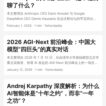
新的前沿人工智能模型能力测试方法。这种方法必须具备动态
面对镜头，Demis 没有回避那个著名的内部代号——“红色代码
聊了什么？
改变科学时，他不是在聊概念，而是在复盘一条已经跑通过几
性、适应性和严谨性。 凭借其经济与技术地位，美国具备良好
（Code Red）”。 “过去几年，不仅是我们要夺回技术高地，更
次的路。 AGI 不是推倒重来，但还差一两块关键拼图 主持人问
本文整理自 Anthropic CEO Dario Amodei 与 Google
的条件，可以迈出建立这套框架的第一步。 美国可以成立一个
是一场关于速度的革命。”Demis 坦言。 这篇文章将带你深入
他：现在的大模型范式，包括大规模预训练、RLHF、思维链推
DeepMind CEO Demis Hassabis 在达沃斯论坛的罕见同台，
新的标准机构。该机构可参考由联邦政府监督的公私合作伙伴
Demis Hassabis 的大脑，探讨 Google 的绝地反击、他对中国
理，离 AGI 的最终架构还有多远？ Hassabis 的答案很克制：
这场对话围绕 AGI 的实现时间线、AI 自我改进循环的风险、对
关系，或类似金融业监管局（FINRA）的自律组织模式；其董
AI 竞争的真实看法、那个著名的 2030 年 AGI 预测，以及当人
这些组件大概率会是 AGI 最终架构的一部分。它们已经证明了
February 1, 2026
· 1 min · fisherdaddy
就业市场的影响以及 AI 带来的地缘政治挑战展开。以下为原视
事会应包括独立的顶尖技术专家和开源社区代表。 为了吸引世
类不再需要工作时，我们将何去何从。 假如 Google 像创业公
太多能力，我不认为几年后我们会发现这是一条死路。 但他马
频精华，本文由我和 Gemini 3 Pro 共同整理而成。 如果说 AI
界一流的技术人才，并提供开展大规模测试所需的计算资源，
司一样奔跑 过去一年，Google 最大的变化是什么？Demis 形
上补了一句：还可能缺一两件大东西。 他点名了四个问题： 持
圈有摇滚巨星，那这大概就是“披头士”遇到了“滚石乐队”。一边
该机构必须获得充足的资金，而这些资金很可能主要来自产业
容这是一种“创业公司般的能量”。 曾几何时，Google 被认为在
2026 AGI-Next 前沿峰会：中国大
续学习：模型不能只靠一次训练和临时上下文，它要能把新经
是谷歌 DeepMind 的 CEO Demis Hassabis，另一边是
界。 该标准机构将负责制定评估协议，并与适当的联邦机构及
AI 浪潮中反应迟缓。但 Demis 指出，Google 和 DeepMind 在
验稳定地融入已有知识。 长期推理：不仅能做几步思考，还要
模型“四巨头”的真实对话
Anthropic 的 CEO Dario Amodei。这一幕发生在最近的一场深
美国国家实验室合作，在与国家安全相关的领域开展测试。 如
过去十年实际上发明了现代 AI 产业所依赖的 90% 的突破性技
能跨很长时间、复杂任务持续推进。 记忆机制：不是把所有东
度对谈中，主题虽然叫“AGI 之后的一天”，但两人显然更关心我
果一个模型在标准机构制定的一系列基准测试中达到特定阈
术——包括大名鼎鼎的 Transformer 架构和 AlphaGo 的深度强
西塞进上下文窗口，而是知道什么该记、什么该忘、什么时候
本文整理自 2026 年 1 月 10 日，在由清华大学基础模型北京市
们到底还要多久才能这扇大门，以及在这之前我们会不会先把
值，它就会被认定为“前沿级”模型。这些基准将定期更新，以跟
化学习。 现在的挑战在于如何将这些积淀转化为产品。“我们将
取出来。 稳定一致性：同一个模型不能一边解 IMO 金牌题，一
重点实验室、智谱 AI 发起的 AGI-Next 前沿峰会上的一场含金
事情搞砸。 这场对话信息量极大，从极其激进的收入预测到对
上不断演进的人工智能能力。 按照这些基准，被认定拥有“前沿
DeepMind 和 Google 的研究部门合并，首要任务就是确保我
边在简单算术或推理上翻车。 他认为，现有技术可能通过规模
量极高的闭门会：唐杰/杨植麟/林俊旸/姚顺雨罕见同台，“基模
January 12, 2026
· 1 min · fisherdaddy
芯片出口的犀利抨击，再到对人类未来的哲学思考。 1. 倒计
模型”的组织，将被视为“前沿实验室”。这些实验室应被鼓励采
们的模型在所有基准测试中都达到最先进水平（State of the
化和渐进创新解决这些问题，也可能还需要“一两个大想法”。他
四杰”开聊中国AGI。以下内容由我和 Gemini 3 Pro 共同整理完
时：2026 年还是 2030 年？ 关于 AGI（通用人工智能）何时
用最佳实践，例如：发布包含技术细节的模型卡；维持强有力
Art）。”随着 Gemini 系列模型的推出，尤其是多模态能力的展
的判断大概是五五开。 这句话很重要。它既不是“AGI 明天就
成。 由清华大学和智谱AI发起的AGI-Next前沿峰会上，当下中
到来，两位的看法出现了微妙但关键的分歧。
的内部网络安全措施；对关键人员进行审查；为安全与保障研
现，Google 正试图证明它不仅拥有全栈优势——从底层芯片
到”，也不是“大模型泡沫快破了”。更像是在说：主路已经很清
国大模型最核心的四股力量罕见地凑齐了：刚刚敲钟港股的智
Andrej Karpathy 深度解析：为什么
Dario（Anthropic）显得非常激进。 还记得他以前预测 2026
究提供充足资源；以及采取其他相关措施。 在初期阶段，前沿
（TPU）、数据中心到云业务和顶尖实验室——更拥有了快速
楚，但最后几公里可能最难。 记忆不是更长上下文，而是更聪
谱AI创始人唐杰、腾讯CEO办公室新任首席科学家姚顺雨（前
或 2027 年就能出现超越诺贝尔奖得主水平的模型吗？他现在
实验室可以在模型发布前最多 30 天，自愿向标准机构提交模型
AI智能体是“十年之约”，而非“一年
迭代的执行力。...
明的取舍 今天很多模型已经有百万 token 级别的上下文窗口。
OpenAI研究员）、拥有全球最强开源生态的阿里通义负责人林
依然坚持这个观点。 他的逻辑很简单：闭环加速。现在工程师
以供审查。 一旦这套评估协议被证明有效且足够稳健，就可以
听起来很夸张，毕竟人类工作记忆也就几个数字。...
俊旸，以及刚拿了5亿美元融资的月之暗面CEO杨植麟。 如果
之功”？
已经很少自己写代码了，他们是在让模型写代码。Dario 预测，
迅速将其正式制度化。这意味着，前沿模型必须通过评估，才
说2025年是中国大模型靠“快节奏迭代”和“疯狂开源”在国际上博