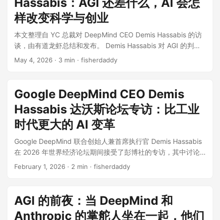
Hassabis：AGI 还差什么，AI 会怎
经看到前沿模型给网络安全带来的挑战；随着能力不断增强，
开讲了一遍。 最直白的一句话是： OpenAI 的业务在某种意义
从几分钟推理走向几天、几周甚至几个月推理？为什么这条路
包括核风险和生物风险在内的其他威胁，可能也将很快出现。
上很简单：买算力、租算力、建算力，然后以一定利润卖出
样改变科学与创业
和 AGI 密切相关？以及，为什么 AI 越强，越需要真正懂数学、
放眼未来，我们需要建立强有力的安全保障，以确保人类能够
去。 听起来像云厂商，但背后卖的不是普通计算资源，而是越
懂科学的人类专家？ 两年前还没有真正的推理模型，现在已经
控制那些自主性不断增强、可以递归式自我改进的系统，同时
本文整理自 YC 总裁对 DeepMind CEO Demis Hassabis 的访
来越便宜、越来越强的“智能”。 OpenAI 最缺的东西，还是算力
能帮数学家工作 Sebastian 对过去几年的变化用了一个很重的
还要处理那些只有随着时间推移才会逐渐显现的未知问题。 我
谈，由有道龙虾总结和发布。 Demis Hassabis 对 AGI 的判断
主持人一开场就提到 Greg 的经历：他是 Stripe 第四号员工，
词：miraculous，近乎奇迹。 他提醒大家，两年前我们甚至还
一直相信，人类的聪明才智和创造力足以解决任何问题。我有
很直接：现在这套大模型路线不是死路，预训练、RLHF、思维
后来成为第一任 CTO；如今是 OpenAI 联合创始人兼总裁。
May 4, 2026
· 3 min · fisherdaddy
没有今天意义上的 reasoning model，更不用说证明困难数学
信心，与人工智能相关的技术风险，是一项我们能够共同应对
链、强化学习和搜索，大概率都会出现在最终的 AGI 架构里。
Stripe 处理的支付规模据说已经达到全球 GDP 的 1.6%，而
定理。可现在，模型已经可以帮助 Fields Medalists 处理日常
的挑战——但前提是，我们必须为自己争取到足够的时间和空
但它还不完整。 在这场 YC 对谈里，他反复提到几个词：持续
OpenAI 的周活用户也接近甚至超过 10 亿。 但 Greg 对这些成
数学工作。 Ernest 说，这种进步连他们自己都被震到了。 一年
间，正确完成接下来这个至关重要的步骤。 而目前，无论是作
学习、长期推理、记忆、一致性、智能体、科学发现。这些词
绩的回应很克制。他更关心的是一件事：算力够不够。 答案
Google DeepMind CEO Demis
前半，他参加过一个数学会议的 workshop。当时有一场辩论，
为一个研究领域，还是作为一个更广泛的社会，我们都没有做
听起来像技术细节，但放在一起，其实是在回答一个更大的问
是：不够，远远不够。 他回忆 ChatGPT 刚发布时，团队问他
Hassabis 达沃斯论坛专访：比工业
主题是：只靠扩展 LLM，能不能帮助解决重大开放问题？现场
到这一点。 眼下，我们正深陷于一场极其激烈、多层次的商业
题：AI 到底什么时候从“会回答问题的模型”，变成“能主动解决
应该买多少算力，他的回答是“全部”。团队以为他在开玩笑，又
一开始大约 80% 的数学家认为“不可能”。辩论结束后，比例变
与地缘政治竞赛之中。尽管这些竞争动力推动了快速进步，加
问题的系统”？ Demis Hassabis 为什么值得听 Hassabis 的经
时代更大的 AI 变革
问了一遍，他还是说：全部。 原因很简单： 无论我们用多快的
成大概 50-50，看起来已经是很大进展。 但回头看，这个争论
速释放了令人难以置信的巨大收益，但前沿技术的发展速度，
历很少见。 他小时候是国际象棋神童，17 岁做出了热门游戏
速度增加算力，都追不上需求。 OpenAI 对算力的渴求，不只
本身都低估了速度。仅仅八个月后，模型就开始触及研究级数
已经超过了我们对这项技术的理解速度。 世界上没有任何人能
Google DeepMind 联合创始人兼首席执行官 Demis Hassabis
《Theme Park》。后来他又回到学校读认知神经科学博士，研
是为了训练更大的模型，也是为了服务海量用户和越来越复杂
学。 这也是今天很多人还没完全反应过来的地方。我们对 AI 的
够确定接下来究竟会发生什么，即使专家之间也存在分歧。 当
在 2026 年世界经济论坛期间接受了彭博社的专访，其中讨论
究大脑中的记忆与想象机制。2010 年，他创办 DeepMind，给
的智能体任务。Greg 的判断是，人类对“解决问题”的需求，
印象更新得太慢了。很多人还记得早期 ChatGPT 算错小学题、
不确定性如此巨大，而赌注又如此之高时，以谨慎的乐观态度
了 AI 未来几年的发展，包括基础模型、实际应用和负责任的 AI
公司的使命定得非常大：solve intelligence，解决智能。 后来
对“智能”的需求，几乎是无限的。只要边际利润为正，就应该继
February 1, 2026
· 2 min · fisherdaddy
搞错单位换算、不会安排时区会议，于是默认“语言模型不擅长
继续前进，才是合理而正确的策略。 这要求我们制定相应的公
开发方面的进展。以下为原视频精华，本文由我和 Gemini 3
发生的事大家都知道了。 AlphaGo 击败围棋世界冠军，
续扩大规模。 这也是为什么他会把 OpenAI 的商业模式讲得像
数学”。但模型能力曲线并没有停在那里。...
共政策：既促进创新，又激励责任意识与安全保障；推动围绕
Pro 共同整理而成。 在达沃斯的聚光灯下，Google DeepMind
AlphaFold 破解蛋白质结构预测这个困扰生物学 50 年的难题，
一门朴素生意：采购、建设、租用计算资源，再把它转化成可
关键安全问题开展国际合作；并鼓励社会认真思考，应当如何
的掌门人 Demis Hassabis 显得既自信又紧迫。 这一年，对于
并把成果免费开放给全球科学家。Hassabis 也因此获得诺贝尔
AGI 的前夜：当 DeepMind 和
用的智能服务卖出去。 Scaling Laws 还没撞墙 谈到模型能力
部署人工智能，才能真正造福社会。 前沿人工智能标准机构框
Google 来说，不仅是反击的一年，更是重塑自我的一年。从旧
化学奖。如今他领导 Google DeepMind，继续推动 Gemini 和
增长，Greg 用了一个很有意思的说法：Scaling Laws 是一
Anthropic 的掌舵人坐在一起，他们
架 我们在人工智能领域看到的迅猛进展，要求我们采用一种全
金山到瑞士，关于 Google 是否“找回了魔力”的讨论从未停止。
AGI。 所以当他谈 AGI 缺什么、智能体到哪一步了、AI 会怎样
个“深刻而美丽的谜”。...