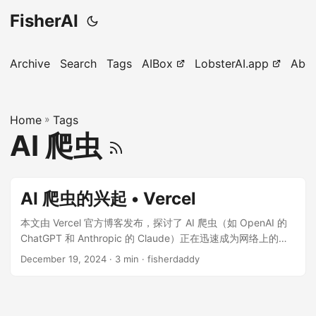
FisherAI
Archive
Search
Tags
AIBox
LobsterAI.app
Abo
Home
»
Tags
AI 爬虫
AI 爬虫的兴起 • Vercel
本文由 Vercel 官方博客发布，探讨了 AI 爬虫（如 OpenAI 的
ChatGPT 和 Anthropic 的 Claude）正在迅速成为网络上的重
要角色，其爬取行为和传统搜索引擎（如 Googlebot）有显著
December 19, 2024
· 3 min · fisherdaddy
差异。尽管 AI 爬虫流量规模尚未达到 Googlebot 的水平，但
它们在 JavaScript 渲染能力、内容优先级和爬取效率等方面表
现出独特模式。随着 AI 驱动的网络体验不断发展，网站所有者
需要优化内容以适应这些爬虫的特点，同时确保关键信息可被