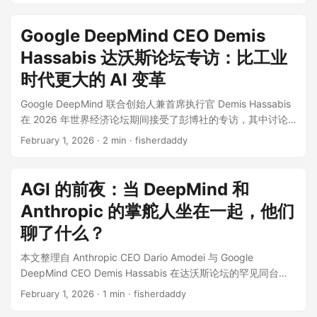
但它还不完整。 在这场 YC 对谈里，他反复提到几个词：持续
学习、长期推理、记忆、一致性、智能体、科学发现。这些词
Google DeepMind CEO Demis
听起来像技术细节，但放在一起，其实是在回答一个更大的问
Hassabis 达沃斯论坛专访：比工业
题：AI 到底什么时候从“会回答问题的模型”，变成“能主动解决
问题的系统”？ Demis Hassabis 为什么值得听 Hassabis 的经
时代更大的 AI 变革
历很少见。 他小时候是国际象棋神童，17 岁做出了热门游戏
Google DeepMind 联合创始人兼首席执行官 Demis Hassabis
《Theme Park》。后来他又回到学校读认知神经科学博士，研
在 2026 年世界经济论坛期间接受了彭博社的专访，其中讨论
究大脑中的记忆与想象机制。2010 年，他创办 DeepMind，给
了 AI 未来几年的发展，包括基础模型、实际应用和负责任的 AI
公司的使命定得非常大：solve intelligence，解决智能。 后来
February 1, 2026
· 2 min · fisherdaddy
开发方面的进展。以下为原视频精华，本文由我和 Gemini 3
发生的事大家都知道了。 AlphaGo 击败围棋世界冠军，
Pro 共同整理而成。 在达沃斯的聚光灯下，Google DeepMind
AlphaFold 破解蛋白质结构预测这个困扰生物学 50 年的难题，
的掌门人 Demis Hassabis 显得既自信又紧迫。 这一年，对于
并把成果免费开放给全球科学家。Hassabis 也因此获得诺贝尔
AGI 的前夜：当 DeepMind 和
Google 来说，不仅是反击的一年，更是重塑自我的一年。从旧
化学奖。如今他领导 Google DeepMind，继续推动 Gemini 和
Anthropic 的掌舵人坐在一起，他们
金山到瑞士，关于 Google 是否“找回了魔力”的讨论从未停止。
AGI。 所以当他谈 AGI 缺什么、智能体到哪一步了、AI 会怎样
面对镜头，Demis 没有回避那个著名的内部代号——“红色代码
聊了什么？
改变科学时，他不是在聊概念，而是在复盘一条已经跑通过几
（Code Red）”。 “过去几年，不仅是我们要夺回技术高地，更
次的路。 AGI 不是推倒重来，但还差一两块关键拼图 主持人问
本文整理自 Anthropic CEO Dario Amodei 与 Google
是一场关于速度的革命。”Demis 坦言。 这篇文章将带你深入
他：现在的大模型范式，包括大规模预训练、RLHF、思维链推
DeepMind CEO Demis Hassabis 在达沃斯论坛的罕见同台，
Demis Hassabis 的大脑，探讨 Google 的绝地反击、他对中国
理，离 AGI 的最终架构还有多远？ Hassabis 的答案很克制：
这场对话围绕 AGI 的实现时间线、AI 自我改进循环的风险、对
AI 竞争的真实看法、那个著名的 2030 年 AGI 预测，以及当人
这些组件大概率会是 AGI 最终架构的一部分。它们已经证明了
February 1, 2026
· 1 min · fisherdaddy
就业市场的影响以及 AI 带来的地缘政治挑战展开。以下为原视
类不再需要工作时，我们将何去何从。 假如 Google 像创业公
太多能力，我不认为几年后我们会发现这是一条死路。 但他马