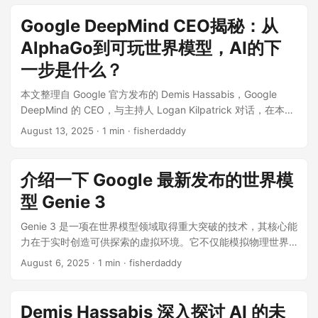
频精华，本文由我和 Gemini 3 Pro 共同整理而成。 如果说 AI
司一样奔跑 过去一年，Google 最大的变化是什么？Demis 形
上补了一句：还可能缺一两件大东西。 他点名了四个问题： 持
圈有摇滚巨星，那这大概就是“披头士”遇到了“滚石乐队”。一边
容这是一种“创业公司般的能量”。 曾几何时，Google 被认为在
Google DeepMind CEO揭秘：从
续学习：模型不能只靠一次训练和临时上下文，它要能把新经
是谷歌 DeepMind 的 CEO Demis Hassabis，另一边是
AI 浪潮中反应迟缓。但 Demis 指出，Google 和 DeepMind 在
验稳定地融入已有知识。 长期推理：不仅能做几步思考，还要
AlphaGo到可玩世界模型，AI的下
Anthropic 的 CEO Dario Amodei。这一幕发生在最近的一场深
过去十年实际上发明了现代 AI 产业所依赖的 90% 的突破性技
能跨很长时间、复杂任务持续推进。 记忆机制：不是把所有东
度对谈中，主题虽然叫“AGI 之后的一天”，但两人显然更关心我
一步是什么？
术——包括大名鼎鼎的 Transformer 架构和 AlphaGo 的深度强
西塞进上下文窗口，而是知道什么该记、什么该忘、什么时候
们到底还要多久才能这扇大门，以及在这之前我们会不会先把
化学习。 现在的挑战在于如何将这些积淀转化为产品。“我们将
取出来。 稳定一致性：同一个模型不能一边解 IMO 金牌题，一
本文整理自 Google 官方发布的 Demis Hassabis，Google
事情搞砸。 这场对话信息量极大，从极其激进的收入预测到对
DeepMind 和 Google 的研究部门合并，首要任务就是确保我
边在简单算术或推理上翻车。 他认为，现有技术可能通过规模
DeepMind 的 CEO，与主持人 Logan Kilpatrick 对话，在本期
芯片出口的犀利抨击，再到对人类未来的哲学思考。 1. 倒计
们的模型在所有基准测试中都达到最先进水平（State of the
化和渐进创新解决这些问题，也可能还需要“一两个大想法”。他
节目中，你将了解到从游戏 AI 到当今思考模型的演变过程，像
时：2026 年还是 2030 年？ 关于 AGI（通用人工智能）何时
Art）。”随着 Gemini 系列模型的推出，尤其是多模态能力的展
August 13, 2025
· 1 min · fisherdaddy
的判断大概是五五开。 这句话很重要。它既不是“AGI 明天就
Genie 3 这样的项目如何构建世界模型以帮助 AI 理解现实，以
到来，两位的看法出现了微妙但关键的分歧。
现，Google 正试图证明它不仅拥有全栈优势——从底层芯片
到”，也不是“大模型泡沫快破了”。更像是在说：主路已经很清
及为什么需要 Kaggle 的 Game Arena 等新的测试场来评估迈
Dario（Anthropic）显得非常激进。 还记得他以前预测 2026
（TPU）、数据中心到云业务和顶尖实验室——更拥有了快速
楚，但最后几公里可能最难。 记忆不是更长上下文，而是更聪
向通用人工智能（AGI）的进展。 如果你觉得最近AI的发展速度
或 2027 年就能出现超越诺贝尔奖得主水平的模型吗？他现在
介绍一下 Google 最新发布的世界模
迭代的执行力。...
明的取舍 今天很多模型已经有百万 token 级别的上下文窗口。
快得让人喘不过气，那你不是一个人。就连Google DeepMind
依然坚持这个观点。 他的逻辑很简单：闭环加速。现在工程师
听起来很夸张，毕竟人类工作记忆也就几个数字。...
型 Genie 3
的CEO Demis Hassabis自己都开玩笑说：“我们几乎每天都在
已经很少自己写代码了，他们是在让模型写代码。Dario 预测，
发布新东西，快到连我们内部员工都感觉有点跟不上了。” 从能
大概再过 6 到 12 个月，模型就能端到端地完成大部分软件工程
Genie 3 是一项在世界模型领域取得重大突破的技术，其核心能
解开国际奥数金牌难题的DeepThink，到能凭空生成可玩游戏
师的工作。一旦模型能高效地编写代码来改进下一代模型，这
力在于实时创造可供探索的虚拟环境。它不仅能模拟物理世界
的Genie 3，再到其他几十个大大小小的项目，AI的浪潮一波接
种指数级的自我进化将非常恐怖。 Demis（DeepMind）则相
和自然生态，还能构建富有想象力的虚构场景。该模型的主要
August 6, 2025
· 1 min · fisherdaddy
一波，让人目不暇接。在这场与Demis Hassabis的对话中，我
对稳健一些。 他依然维持去年“本十年末（2030左右）”的预
目标是推动人工智能研究，特别是为机器人等具身智能体
们得以一窥这位AI领域的先行者，是如何看待当前的技术进
测。Demis 的观点是：写代码和解数学题容易，因为结果是非
（embodied agent）提供一个广阔、一致且可控的训练平台，
展，以及他心中那幅通往通用人工智能（AGI）的宏伟蓝图。
黑即白的，好验证。但在自然科学领域（比如生物、物理），
从而加速通用人工智能（AGI）的进程。Google DeepMind 强
Demis Hassabis 深入探讨 AI 的未
“会思考”的AI：不只是输出答案，更是推理和规划 还记得当年
你光有一个假设不行，还得去实验室做实验验证。这个物理世