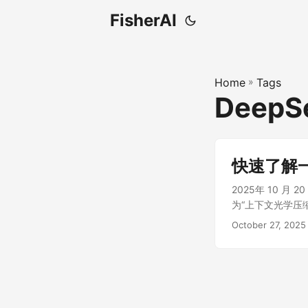
FisherAI
Home
»
Tags
DeepS
快速了解一下
2025年 10 月 
为“上下文光学压缩” 
处理长文本时面临的
October 27, 2025
高效的压缩。 主要
呈二次方增长，导
语言模型 (VLM
高的信息压缩率。 
的压缩率下达到 9