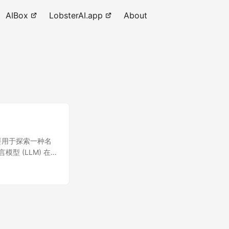
AIBox
LobsterAI.app
About
模型主要用于探索一种名
言模型 (LLM) 在
文本 Token 更
复杂度会随文本长度
换为图像，利用视觉
，这种方法有望实现极
模型能在 9-10x
基准测试中，以最少