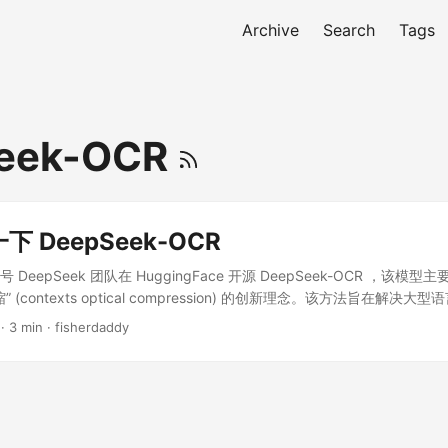
Archive
Search
Tags
eek-OCR
 DeepSeek-OCR
20 号 DeepSeek 团队在 HuggingFace 开源 DeepSeek-OCR ，该
(contexts optical compression) 的创新理念。该方法旨在解决大型语
计算效率难题，通过将文本信息渲染成图像，利用视觉 Token 实现比原始
· 3 min · fisherdaddy
观点 核心问题: 当前的大型语言模型 (LLM) 在处理长文本时，其计算
致效率低下。 创新方案: 提出“上下文光学压缩”概念，即将文本内容转
) 进行处理。由于一张图像可以用远少于原始文本的视觉 Token 来表示
关键成果: 研发了 DeepSeek-OCR 模型作为此概念的验证。实验证明，该
6% 以上的文本解码精度。此外，DeepSeek-OCR 在主流的文档解析