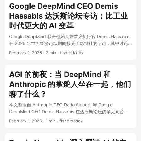
18 本文由 LobsterAI 自动翻译和发布。 这是人类历史上的一个
Google DeepMind CEO Demis
关键时刻。 通用人工智能（AGI）——一种具备人脑全部认知
Hassabis 达沃斯论坛专访：比工业
能力的系统——很可能只需短短几年便会到来。几十年后，当
我们回望今天时，我认为我们会意识到：当时的我们正站在技
时代更大的 AI 变革
术奇点的山麓。这绝不亚于一个人类新时代的黎明。 我毕生都
Google DeepMind 联合创始人兼首席执行官 Demis Hassabis
在致力于 AGI 的研究，因为我始终坚信：如果能够以负责任的
在 2026 年世界经济论坛期间接受了彭博社的专访，其中讨论
方式构建和部署，AGI 将成为人类有史以来最有益、最具变革
了 AI 未来几年的发展，包括基础模型、实际应用和负责任的 AI
性的技术之一。 我们不能把 AGI 与普通的技术突破相提并论。
February 1, 2026
· 2 min · fisherdaddy
开发方面的进展。以下为原视频精华，本文由我和 Gemini 3
即使是互联网或移动通信这样影响深远的技术，也不足以与它
Pro 共同整理而成。 在达沃斯的聚光灯下，Google DeepMind
相比。AGI 更接近于电或火的发现。 如果你停下来仔细想一
的掌门人 Demis Hassabis 显得既自信又紧迫。 这一年，对于
想，就会发现，我们实际上已经找到了一种让沙子进行思考的
AGI 的前夜：当 DeepMind 和
Google 来说，不仅是反击的一年，更是重塑自我的一年。从旧
方法。这简直是奇迹。 这项技术带来的影响规模将前所未有
Anthropic 的掌舵人坐在一起，他们
金山到瑞士，关于 Google 是否“找回了魔力”的讨论从未停止。
——或许相当于以十倍的速度，带来十倍于工业革命的影响。
面对镜头，Demis 没有回避那个著名的内部代号——“红色代码
聊了什么？
它将帮助我们解决社会面临的一些最大难题：加速药物发现、
（Code Red）”。 “过去几年，不仅是我们要夺回技术高地，更
开发新的清洁能源、创造新型先进材料。我们甚至可能抵达这
本文整理自 Anthropic CEO Dario Amodei 与 Google
是一场关于速度的革命。”Demis 坦言。 这篇文章将带你深入
样一个阶段：资源不再是限制人类进步的因素，由此开启一个
DeepMind CEO Demis Hassabis 在达沃斯论坛的罕见同台，
Demis Hassabis 的大脑，探讨 Google 的绝地反击、他对中国
令人惊叹的全新丰裕时代。 前沿领域面临的挑战 人工智能已经
这场对话围绕 AGI 的实现时间线、AI 自我改进循环的风险、对
AI 竞争的真实看法、那个著名的 2030 年 AGI 预测，以及当人
开始带来现实世界的益处，但要真正实现它的巨大潜力，我们
February 1, 2026
· 1 min · fisherdaddy
就业市场的影响以及 AI 带来的地缘政治挑战展开。以下为原视
类不再需要工作时，我们将何去何从。 假如 Google 像创业公
必须深思熟虑、谨慎地度过这一关键发展时期。 随着我们逐渐
频精华，本文由我和 Gemini 3 Pro 共同整理而成。 如果说 AI
司一样奔跑 过去一年，Google 最大的变化是什么？Demis 形
接近 AGI，必须立即采取行动，应对可能出现的风险。我们已
圈有摇滚巨星，那这大概就是“披头士”遇到了“滚石乐队”。一边
容这是一种“创业公司般的能量”。 曾几何时，Google 被认为在