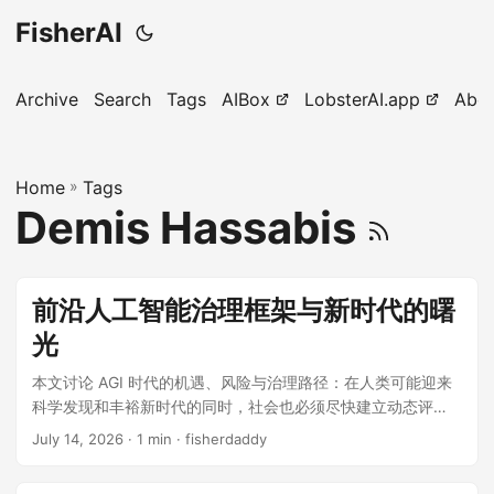
FisherAI
Archive
Search
Tags
AIBox
LobsterAI.app
Abo
Home
»
Tags
Demis Hassabis
前沿人工智能治理框架与新时代的曙
光
本文讨论 AGI 时代的机遇、风险与治理路径：在人类可能迎来
科学发现和丰裕新时代的同时，社会也必须尽快建立动态评
估、前沿实验室标准与国际协作机制，为安全、负责任地引导
July 14, 2026
· 1 min · fisherdaddy
AGI 争取关键窗口期。 原文：
https://x.com/demishassabis/status/20769574401096257