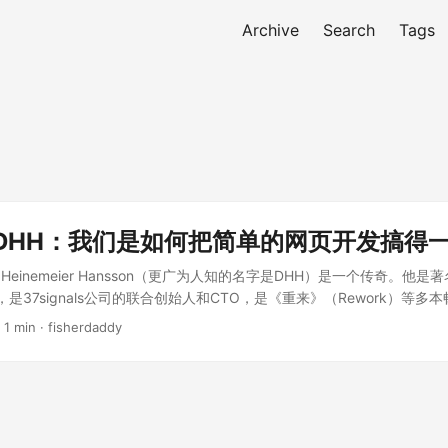
Archive
Search
Tags
 DHH：我们是如何把简单的网页开发搞得
 Heinemeier Hansson（更广为人知的名字是DHH）是一个传奇。他是著
造者，是37signals公司的联合创始人和CTO，是《重来》（Rework）等
小时耐力赛中获得过冠军的赛车手。 DHH以其犀利、坦率且充满激情的
 1 min · fisherdaddy
an的深度对话中，他从自己坎坷的编程入门经历聊起，一路剖析了现代软件开发的
ignals独特的经营哲学，以及他为何不惜与苹果和亚马逊云这样的巨头“开
像是一场关于代码、商业与人生的哲学思辨。 一段“屡败屡战”的编程缘起
“大神”，最初学编程时却是个不折不扣的“学渣”，而且失败了不止一次。
一时的Commodore 64电脑。五六岁的DHH，在邻居家孩子的房间里，