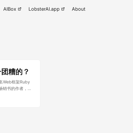
AIBox
LobsterAI.app
About
一团糟的？
名Web框架Ruby
多本畅销书的作者，也
观点而闻名。在与
“病症”、Ruby
战”。 这不仅仅是
 你可能很难想
 故事的开端，是上
第一次玩到了格斗游