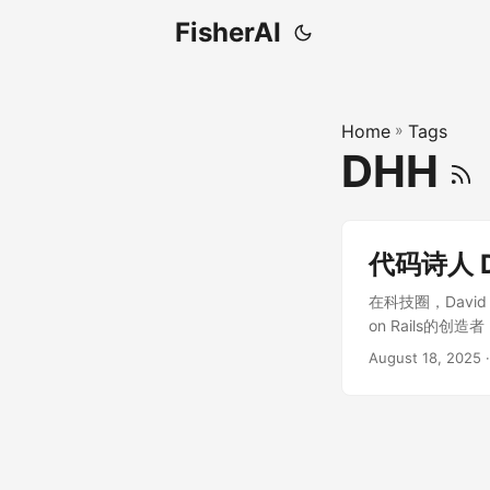
FisherAI
Home
»
Tags
DHH
代码诗人
在科技圈，David
on Rails的创
是一位在勒芒24
August 18, 2025
·
Lex Fridm
语言的美学、37s
一次技术访谈，更
象，这位编程界的
世纪80年代风靡