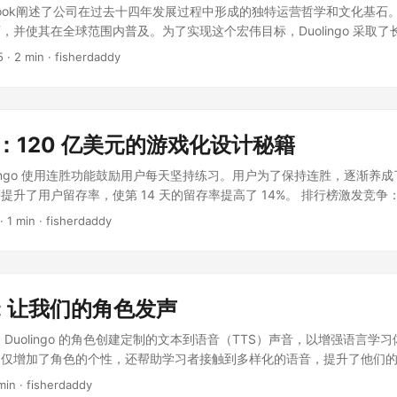
”的问题，它正在当下发生。当出现如此重大的技术转型时，最糟糕的选择
Handbook阐述了公司在过去十四年发展过程中形成的独特运营哲学和文化基
坚定地投入移动端。当其他公司还在为 PC 网站开发配套移动应用时，我们
，并使其在全球范围内普及。为了实现这个宏伟目标，Duolingo 采取
动优先”的策略进行构建。这一决策帮助我们在2013年赢得了 iPhone
牌建设，并坚持产品驱动，通过不断试验和快速迭代来优化产品和服务。同时，
5
· 2 min · fisherdaddy
碑增长。 事实证明，押注移动端起到了决定性的作用。我们现在正在做
习氛围，并以此构建了其独特的品牌形象。 长期视角 (Take the Long Vie
术潮流的是 AI。 AI 的作用不仅限于提高生产力。它还能帮助我们更接
位为一个需要数十年才能实现的长期项目。公司早期拒绝通过增加广告来
，我们需要创建海量的教学内容，而完全依赖人工来完成这项工作是无法
验和长期增长。在技术选择上，Duolingo 敢于投资早期但有潜力的技
佳决策，就是用 AI 驱动的流程取代了过去缓慢的手动内容创建方式。如果
聘方面，Duolingo 注重长期雇佣，寻找愿意与公司共同成长的人才。
时间才能将内容规模扩展到满足更多学习者的需求。我们有责任尽快将这
go：120 亿美元的游戏化设计秘籍
 不断完善 “Streak” 功能，并持续投入改进教学质量。即使在商业化方面，Duo
AI 也帮助我们开发出了以前不可能实现的功能，比如视频通话。现在，达
为代价，例如，付费订阅服务在去除广告的同时，仍然保证免费用户能够
olingo 使用连胜功能鼓励用户每天坚持练习。用户为了保持连胜，逐渐养
手可及。 以 AI 为先意味着我们需要重新思考许多现有的工作方式。仅
 Score” 和 “DET (Duolingo English Test)” 的推出也是长期视角的
升了用户留存率，使第 14 天的留存率提高了 14%。 排行榜激发竞争： Du
无法达到目标的。在很多情况下，我们需要从零开始，推倒重来。我们不
 (Raise the Bar) Duolingo 从创始人开始就对细节有着近乎苛刻
争心理。它不仅推动了用户语言技能的提升，还增强了用户之间的互动和
—比如让 AI 理解我们的代码库——将需要时间。然而，我们不能坐等技术
· 1 min · fisherdaddy
 Ownership”) 来保证高标准，并鼓励员工通过每日使用产品 (“Dogfooding”) 
户在完成特定任务时会获得徽章奖励，这种设计增强了他们的成就感。由
紧迫感推进，即使偶尔会在质量上牺牲一点点，也不愿行动迟缓而错失重
现和报告问题。在团队文化上，Duolingo 提倡 “对事不对人 (Hard on the Wo
率也因此提升了 116%。 即时反馈助力进步： Duolingo 为练习提
们将提出一些建设性的原则： 我们将逐步停止使用承包商来完成 AI 可以
)” 的反馈文化，鼓励建设性的批评和开放的沟通。对于产品和设计，Duolingo 
进。通过声音和提示强化用户体验，有效提高了学习的趣味性和参与度。 吉
将把是否会使用 AI 作为一项考察因素。 在绩效评估中，我们将把 AI 
(Intuitive)”、“有趣 (Delightful)” 和 “精致 (Polished)” 四个标准。在招
ingo 的绿色猫头鹰吉祥物 Duo 为通知增加了温馨的个人化互动，使用户
团队的工作无法进一步自动化时，才会考虑增加人员编制。 大多数职能部
间空缺职位，也不降低标准迁就，甚至拒绝了资深高管，因为他们缺乏 “善良 
go: 让我们的角色发声
用户提升了 5%。 进度条直观激励： 进度条清晰展示用户已完成的内容
其工作方式。 尽管如此，Duolingo 仍将是一家深切关怀员工的公司。这
go 推崇 “V1s” 而非 “MVPs”，即发布的第一个版本就必须是高质量的、完
断进阶。 游戏化挑战与活动： Duolingo 定期推出如“XP 冲刺挑战”
s（Duolingo 员工）。而是要移除工作流程中的瓶颈，以便我们能够与现有的
Duolingo 的角色创建定制的文本到语音（TTS）声音，以增强语言学
hip It) “快速行动 (Ship It)” 是 Duolingo 保持竞争力的关键。公司每周
用户积极参与并获取奖励。 社交功能构建社区： 通过“好友任务”等功能，Du
更重要的事情。我们希望你们能专注于创造性工作和解决实际问题，而不
不仅增加了角色的个性，还帮助学习者接触到多样化的语音，提升了他们
新版本，并同时进行数百个实验 (“experiments”)。 “时钟速度 (Clock Sp
成共同目标，从而营造出社区感和协作氛围。 主题化学习增加趣味： 课
领域为大家提供更多关于 AI 的培训、指导和工具支持。...
角色的魅力 Duolingo 的角色通过插画和动画得到了广泛的关注，这激励
效率，旨在最大限度地减少决策和执行之间的间隔。为了确保资源投入到
min · fisherdaddy
，为学习提供具体情境，让学习内容更贴近实际生活且更有趣味性。 A/B