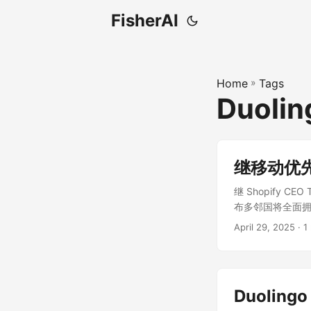
FisherAI
Home
»
Tags
Duoli
继移动优
继 Shopify CE
布多邻国将全面拥抱
纳入员工的绩效考
April 29, 2025
· 1
这波 AIGC 
个人带来了巨大的
司。最后，多说一
考核这种 CEO
Duolin
现在我希望正式宣布：