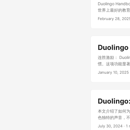
生”或“何时发生
Duolingo 
2012年，我们
世界上最好的教育
来，并决定采取“移
用户长期留存和品
February 28, 202
来了随后的自然口
注重营造轻松有趣的学
策，这一次引领技
从创立之初就定
提供优质的教学
是优先考虑用户体
近期做出的一个最
转语音系统。在招
要花费几十年的
Duolin
与，Duolingo
我们的学习者。 
以牺牲教育使命
连胜激励： Du
教学水平正变得触
验。 “Duolingo
惯。这项功能显著提
系统进行微调是
力的标准。 提升标准
行榜激发用户的竞
一切，有些事情—
January 10, 2025
责任制 (“Taking
就徽章奖励： 用
美。我们宁愿带着
Report” 功能来发
分享这些成就，推荐
指导这一转变，我
the People
迅速发现问题并改
招聘过程中，我们
(Useful)”、“直观 
好提醒： Duol
量。 只有当一个
持高标准，即使长时
Duolin
扰。此举让日活跃
划，以从根本上改变
品质。Duolin
励他们完成课程并不
取代我们的 Duo
本文介绍了如何为 
成品。 快速行动 (S
迫感和兴奋感，激励
一起完成更多、
色独特的声音，
Android 应用的
用户团队协作，达
我们将在你们的职能
学习的趣味性。 
衡量和提升工作
July 30, 2024
· 1 
组（如日常问候）