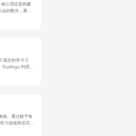
就是等待。回溯到
石。核心理念是构建
看到了移动端的未
了长远的眼光，重视
 年度应用大奖，并带
Duolingo
出一个类似的决
w) Duolingo
近我们的使命。为了
快速增加收入，而
扩大规模的。我们
术，例如早期的文本
没有 AI，我们需
为了保持用户长期参
些优质内容呈现给
lingo 也坚持不
到最佳人类导师的
获得优质的学习体
成了稳定的学习习
仅对那些为人设计的
体现，旨在建立全球语言能
olingo 利用排
可能一夜之间重建
的追求。公司通过明确
社区归属感。 成
达到100%完
和 “Shake to
于用户喜欢与朋友
要的时机。 为了
rk, Easy on
供即时反馈，帮助用户
胜任的工作。 在
设定了 “有用
祥物 Duo 的友
的使用情况纳入考
聘方面，Duolingo 坚
觉得通知友好而非打
门将制定具体的计
(kind)” 的
和剩余的任务，鼓
并不是要用 AI
善的产品，而不是半
这样的活动，创造紧
优秀 Duos 们
习体验。通过赋予角
都会发布 iOS 和
olingo 鼓励
是重复性的任务。
的听力技能和语言
eed)” 的概念被用来
程根据不同主题分
团队进一步发展这
最重要的事情上，
 测试推动优化：