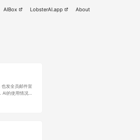
AIBox
LobsterAI.app
About
 Ahn 也发全员邮件宣
. AI的使用情况将
既定目标。很显然，
波浪潮的不同在于给
e、字节这种公
使用情况加入绩效
都提到过这一点，但
方式。这不是“会不会发