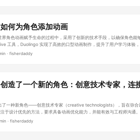
学习更加有趣和引人入胜。角色的熟悉感为故事叙述提供了便利，尤其是
 “无情的优先级排序 (Ruthless Prioritization)”，砍掉效果不佳的项目
通过大规模 A/B 测试，不断改进游戏化策略，确保功能能更好地吸引用户并提
帮助学习者更好地理解故事情节。 定制语音的开发 团队为每个角色开发了独
 “组织结构镜像产品 (shipping the org)” 的问题，Duolingo 
乐部等功能通过营造稀缺感，让用户在解锁成就或晋级时感到与众不同。
的审查和试音，确保每个角色的声音能够准确传达其个性。不同语言的角
励 “实验文化 (Culture of Experimentation)”，允许试错，并
虑了文化适应性。例如，角色 Lin 在日语中显得懒散而直言不讳，而在
，Duolingo 引入了 “产品评审 (Product Review, PR)” 等流程
go 如何为角色添加动画
与教学的结合 使用机器学习技术，团队创建了先进的 TTS 语音，能够在
坏主意 (99 Bad Ideas)” 的头脑风暴活动鼓励员工挑战传统思维，提出大胆
，团队设计了多种句型和语境，以确保声音的自然性和教学效果。特别是
 在为其世界角色动画赋予生命的过程中，采用了创新的技术手段，以确保角色
进行精确调整，以便为学习者提供可靠的发音示范。 学习者的体验 当前
ive 工具，Duolingo 实现了高效的口型动画制作，提升了用户学习体
有角色的声音，而在学习多种语言时，也能体验到不同语言对角色的多样
画挑战：Duolingo 需要为其超过 40 种语言的 100 多个课程中的角
min · fisherdaddy
的趣味性，还帮助学习者在真实语言环境中更灵活地运用所学知识。 让我
的，因此寻求可扩展的解决方案。 Rive 工具的应用：Rive 是一种基于
到了他们的声音！在这篇博客中，我们将分享如何为所有角色创建自定义
机（State Machine）编程控制动画状态的切换和混合，从而实现高
peech, TTS) 声音。 图1: 角色让学习更有趣 在美术团队完成角色的绘制和
了准确制作口型动画，Duolingo 建立了丰富的语音技术生态系统，使
对这些角色反响热烈。这份热情促使我们更加用心打磨这些角色，给他们
个单词和音素的时序信息。 嘴形设计：为确保角色的嘴形动画真实可信，Duo
，这是一个让语言学习更加有趣且充满吸引力的好机会。同时，我们希望
ngo 创造了一个新的角色：创意技术专家，
合角色的个性和 Duolingo 的美学。 动画集成：完成动画后，通过 Rive
 之间的联系。通过引人入胜的故事，我们希望学习者能不断回到平台上学习，
色能够实时响应用户的操作，例如在点击单词时角色能够发声并动画化。
还为每个角色添加了专属的声音。这不仅让角色更具个性，也为学习者提
 将继续探索新技术，以克服技术挑战，进一步提升学习体验，并在未来的项目
言学习非常有帮助。在现实生活中，大家会遇到各种不同年龄、性别和背
近推出了一种新角色——创意技术专家（creative technologists），旨
 如何为角色添加动画 在为每个角色开发了独特的声音后，我们开始思考如何让
声音类型，有助于提升应对实际语言情境的能力。 那么，我们的角色有哪
注于设计优先的方法，要求具备动画优化能力，并能有效与工程师沟通。通过
行为动画。我们希望确保我们的角色能成为学习者生动有趣的学习伙伴！
了数月的时间设计他们的性格、背景故事以及相互关系。同时，我们也创
意技术专家能够直接创建应用程序中的互动动画，减少设计与工程之间的
一项巨大的工程！ 我们教授超过40种语言，涵盖100多个课程，每个课
min · fisherdaddy
有助于更好地展现他们的个性。 我们发现，角色的熟悉感有助于讲故事
意技术专家的角色： 该角色结合了设计和工程的技能，能够在设计和最终
为我们十个世界角色的每个口型动作手动画是不可能的。我们需要一种可
的限制（特别是对于初学者），我们需要依赖这些角色鲜明的个性和他们
括优化动画资产、编写文档并与工程师沟通设计细节。 Rive 的应用： Ri
型，同时保证文件大小足够小，以便在Android、iOS和Web平台上运
效果。比如，不需要每次都解释 Lily 的动机，她那种冷漠的态度已经让
的工具，使得动画师和创意技术专家可以直接创建应用中的动画，而无需