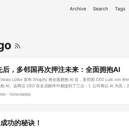
Archive
Search
Tags
ngo
先后，多邻国再次押注未来：全面拥抱AI
O Tobias Lütke 宣布 Shopify 将全面拥抱 AI 后，多邻国 CEO Luis von
 AI。这两位 CEO 在全员邮件中都提到了三点：1. 公司将以 AI 为先；2
核；3. 所有团队在申请增加 HC 时，必须说明为什么无法使用 AI 完成
 min · fisherdaddy
浪潮是个十年难得一遇的大风口，上一个风口是 2012年的移动互联网，但这
生产力提升，最后的结果一定是大量的失业，当然也会孵化出类似Googl
句，国内的头部互联网公司大概率也很快会效仿这三点政策，至少把 AI 
 和 HR 最喜欢的事情会很快落地。 邮件原文 我在问答环节和许多会议中
go 成功的秘诀！
Duolingo 将以 AI 为先 (AI-first)。 AI 已经正在改变我们的工作