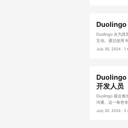
些角色，使语言
Duolingo 实行
Duolingo 
中，角色的个性化
力的项目上。为了避免
特体验： 独家俱
音，经过多个月
进行产品设计。公司鼓
特质的同时，也考
速行动的同时保持质量
Duolin
带着笑意。 技术
高效性。 “99 个
子。录音过程中
Duolingo
音的节奏和语调需
互动。通过使用 R
程中可以听到所
量和可扩展性。 动
July 30, 2024
· 1 
性不仅增强了学习
画口型是不切实际
们的角色终于找
工具，允许通过状态
(Text-to-S
音技术的整合：为
社交媒体上大家
发音模型来获取每
景。 我们意识到
Duoli
20 多种嘴形，结
Duolingo
音频同步，确保角
开发人员
色。 现在，我们
Duolingo
体验，这对于语
Duolingo 最
Duolingo
课程中听到不同的
沟通。这一角色专
仅仅是现有的闲置
些角色，我们花
一设计工具，创
么多的口型动作是
July 30, 2024
· 2 
色为主的故事，这
升工作效率。 创
和课时，所以要
篇幅和语言水平
距。 他们的职责包
每个角色的各种口
现更强的故事叙述
建互动运动图形