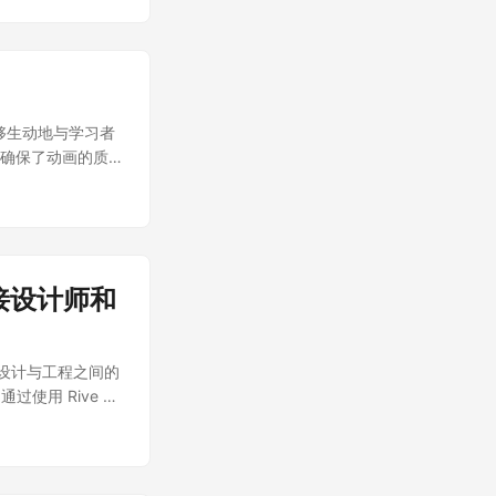
在初学者的学习
，集中资源投入到高影响
高留存率。 稀缺与独
特的 TTS 语
强调从整体用户体验出发
色声音在保留角色
从失败中学习。为了在快
英语中则显得总是
，以确保决策的透明度和
课程中应用任何句
的想法。...
在不同语境下，语
能够生动地与学习者
，学习者在英语课
验，确保了动画的质
化演绎。这种多样
色制作动画，但手动动
们的角色发声 我
网络的实时互动动画
的文本到语音
效的动画制作。 语
动画制作后，我们发现
用内部的语音识别和
更多的细节和背
lingo 设计了
借此加强学习者与
连接设计师和
 的状态机将动画与
并且深入了解这些角
 未来展望：
供了更多样的听力
中应用这些经验。
景的人，因此，在
在弥合设计与工程之间的
它们更有活力——不
些？ 为了完善这
使用 Rive 这
 首先：动画化这
作了一些以这些角
反复沟通，从而提
程包含数千个句子
。在故事中，由于
产品之间缩小差
扩展的方法来处理
之间的互动，来实
ve 是一个用于构
行。此外，我们还希
学习者对她的行为
复杂的技术规格。