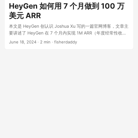
术每隔几个月就发生一次的突破性进展 速度即品质。快速行动
HeyGen 如何用 7 个月做到 100 万
是为了更快的学习，通过比对手快 5 倍的实验，实现长期的卓
美元 ARR
越品质和用户价值。 学习速度决定成败。在 AI 时代，学习最快
的团队才能获胜。 专注解决真实问题。 想要了解进一步的细节
本文是 HeyGen 创认识 Joshua Xu 写的一篇官网博客，文章主
请继续阅读以下我对其原文的中文翻译。 我们如何驾驭浪潮，
要讲述了 HeyGen 在 7 个月内实现 1M ARR（年度经常性收
快速发布，并在不稳定的世界中取胜 我们在构建什么 前言 第一
入）的经历，以及他们在此过程中的学习和成长。作者强调了
June 18, 2024
· 2 min · fisherdaddy
部分：核心理念 第二部分：我们的节奏 第三部分：运营原则 第
从消费者产品背景转向 SaaS 领域的过程，以及在此过程中对
四部分：团队结构与通用原则 第五部分：核心产品团队 第六部
AI市场匹配（AI-Market-Fit）概念的探索。文章重点介绍了产
分：增长产品团队 第七部分：沟通协议 第八部分：需要避免的
品开发、市场验证、用户互动和团队协作等方面的经验和教
反模式 第九部分：在战争时期取胜 结论 我们的使命：让视觉叙
训。一些关键细节如下： ➡️ 市场验证与产品开发 HeyGen通过
事普及大众。 我们将视频分为两类： 沟通类视频 — 业务更
Fiverr 平台（众包平台）验证了其 AI 生成视频的市场需求，并
新、教程、访谈、播客、解说视频。这些视频旨在解释、告知
在 217 天内实现了盈利。 他们开发了一个视频引擎，并采取了
或沟通。（最适合基于脚本的编辑。） 电影级视频 — 高制作水
三个步骤来实现愿景：首先为企业构建视频引擎，然后创建
平的广告、电影、音乐视频、预告片、高端品牌内容。这些视
SaaS 产品以实现技术落地，最后探索市场和技术边界。 作者
频旨在感动、启发或娱乐。（最适合时间线编辑。） 我们的重
提出了 AI 市场匹配的概念，区分了演示价值和用户价值，并强
点是让沟通类视频对每个人都触手可及。当我们说每个人时，
调了找到正确问题比解决问题更重要。 ➡️ 用户互动与团队协作
我们指的是从新手到专业人士的各种技能水平。我们的产品足
HeyGen 鼓励用户与公司沟通，通过 Zoom 进行了1400次客户
够简单，任何人都能在几分钟内制作出高质量的视频。 传统的
会议，平均每天 7 次。 他们通过透明的方式与团队分享客户反
软件开发已经死亡。曾经稳固的基础现在在我们脚下动摇。在
馈，分为“HeyGen喜爱”和“HeyGen讨厌”两个群组，并在每周会
AI时代，每隔几个月就有突破性进展，昨天的极限变成了明天
议中优先讨论客户反馈。 作者强调了避免定制化诱惑的重要