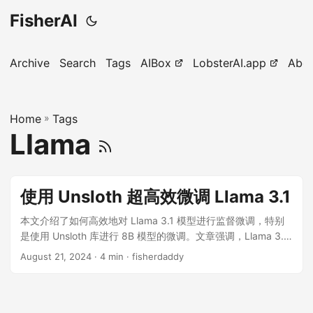
FisherAI
Archive
Search
Tags
AIBox
LobsterAI.app
Abo
Home
»
Tags
Llama
使用 Unsloth 超高效微调 Llama 3.1
本文介绍了如何高效地对 Llama 3.1 模型进行监督微调，特别
是使用 Unsloth 库进行 8B 模型的微调。文章强调，Llama 3.1
的发布缩小了闭源和开源模型之间的性能差距，微调该模型可
August 21, 2024
· 4 min · fisherdaddy
以实现更好的性能和定制化，且成本更低。作者提供了监督微
调的全面概述，比较了与提示工程的不同，并详细介绍了主要
技术及其优缺点。 监督微调（SFT）概述： SFT 是一种改善和
定制预训练 LLM 的方法，通过在较小的数据集上重新训练基础