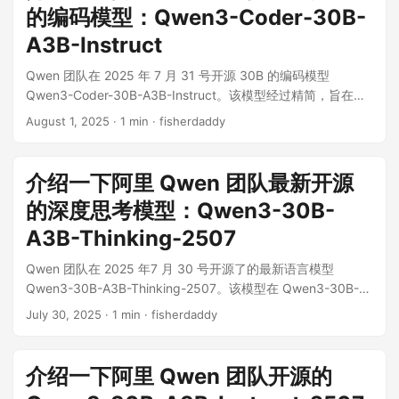
的编码模型：Qwen3-Coder-30B-
更好的性能，并在长上下文推理场景下实现了超过 10 倍的吞吐
量提升。 基于 Qwen3-Next-80B-A3B-Base 模型，Qwen 团
A3B-Instruct
队开源了 Qwen3-Next-80B-A3B-Instruct 与 Qwen3-Next-
Qwen 团队在 2025 年 7 月 31 号开源 30B 的编码模型
80B-A3B-Thinking。Instruct 版本在超长上下文任务上优势明
Qwen3-Coder-30B-A3B-Instruct。该模型经过精简，旨在保
显，性能媲美旗舰模型 Qwen3-235B；Thinking 版本在复杂推
持卓越性能的同时提高效率，特别是在 Agentic 编程和长上下
理任务上超越了 Gemini-2.5-Flash-Thinking 等顶级闭源模
August 1, 2025
· 1 min · fisherdaddy
文处理方面表现突出。 Qwen3-Coder-30B-A3B-Instruct 是一
型。 架构创新 混合注意力机制: 模型中 75% 的层使用 Gated
款高效且功能强大的开源代码语言模型。其核心优势在于卓越
DeltaNet 以提升长文本处理效率，25% 的层保留增强后的标准
的 Agentic 编程能力、对超长上下文的原生支持以及在各类代
注意力以确保模型性能，实现了效率与效果的最佳平衡。 高稀
介绍一下阿里 Qwen 团队最新开源
码任务中的顶尖性能。该模型专为处理代码库级别的复杂任务
疏度 MoE 结构: 模型总参数量达到 80B，但每次推理仅激活约
的深度思考模型：Qwen3-30B-
而设计，并通过特殊的函数调用格式，为开发者提供了强大的
3B 参数。专家系统扩展至 512 个总专家，并采用 10 个路由专
工具集成能力。 模型亮点 卓越性能: 在 Agentic Coding (智能
A3B-Thinking-2507
家和 1 个共享专家的组合，最大化资源利用率。 训练稳定性优
体编程)、Agentic Browser-Use (智能体浏览器使用) 及其他基
化: 采用了 Zero-Centered RMSNorm、权重衰减和 MoE
Qwen 团队在 2025 年7 月 30 号开源了的最新语言模型
础编码任务中，该模型在开源模型中表现出众。 长上下文能力:
router 参数归一化等技术，确保了模型在复杂架构下训练的稳
Qwen3-30B-A3B-Thinking-2507。该模型在 Qwen3-30B-
原生支持 256K tokens 的上下文长度，并可通过 Yarn 技术扩
定性。 多 Token 预测 (MTP): 原生支持 MTP 机制，通过一次
A3B 的基础上，进一步提升了深度推理和思考能力，专为处理
展至 1M tokens，能够轻松理解和处理整个代码库。 Agentic
预测多个 token，有效提升了 Speculative Decoding 的效率和
July 30, 2025
· 1 min · fisherdaddy
高度复杂的任务而设计。 Qwen3-30B-A3B-Thinking-2507
编程支持: 支持 Qwen Code、CLINE 等多种平台，并设计了专
推理速度。 训练与推理效率 训练成本: 使用 15T tokens 的数
是一款经过深度优化的语言模型，其核心优势在于卓越的推理
门的函数调用 (function call) 格式，便于工具集成和自动化任
据进行预训练，所消耗的 GPU Hours 仅为 Qwen3-32B 模型的
能力。该模型在过去三个月中持续迭代，显著增强了在逻辑、
务。 模型规格 模型类型: 因果语言模型 (Causal Language
介绍一下阿里 Qwen 团队开源的
9....
数学、科学、编码等需要专业知识的领域的表现。同时，它在
Models)。 参数量: 总参数量为 30.5B，激活参数量为 3.3B。