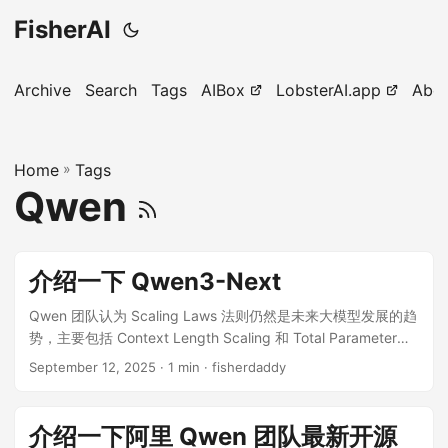
FisherAI
Archive
Search
Tags
AIBox
LobsterAI.app
Abo
Home
»
Tags
Qwen
介绍一下 Qwen3-Next
Qwen 团队认为 Scaling Laws 法则仍然是未来大模型发展的趋
势，主要包括 Context Length Scaling 和 Total Parameter
Scaling。基于这个判断，Qwen 团队推出 Qwen3-Next 全新
September 12, 2025
· 1 min · fisherdaddy
大模型架构，这个架构的核心就是为了提升在长上下文处理和
大规模参数下的训练与推理效率。通过一个数据可以直观的看
到基于这个架构的模型表现，Qwen3-Next-80B-A3B 仅用不
介绍一下阿里 Qwen 团队最新开源
到 Qwen3-32B 模型十分之一的训练资源，就达到了相近甚至