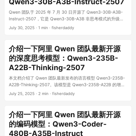
Qwen3-30B-A3B-Instruct-2507
指令遵循、工具使用、文本生成等通用能力以及对 256K 长上
架构: 包含 48 个层，采用分组查询注意力 (GQA) 机制，其中查
下文的理解能力方面也得到了显著提升。因此，官方强烈推荐
询 (Q) 有 32 个注意力头，键/值 (KV) 有 4 个。模型采用专家
Qwen 团队于 2025 年 7 月 30 日开源了 Qwen3-30B-A3B-
在处理高复杂度推理任务时使用此版本。 模型规格与特性 模型
混合 (MoE) 架构，共有 128 位专家，每次激活 8 位。 上下文
Instruct-2507，它是 Qwen3-30B-A3B 非思考模式的升级版
类型: 因果语言模型 (Causal Language Model)，采用 MoE
长度: 原生支持 256K 上下文。 特别说明: 此模型仅支持非思考
本，该模型在多个核心能力上进行了显著增强。 Qwen3-30B-
July 30, 2025
· 1 min · fisherdaddy
(Mixture-of-Experts) 架构。 参数规模: 总参数量为 30.5B，激
模式，不会在输出中生成 <think></think> 标记。 使用与部署
A3B-Instruct-2507 是一款经过全面优化的因果语言模型，其
活参数量为 3.3B。 架构信息: 模型包含 48 个层，128 个专
环境要求： 强烈建议使用 transformers 库的最新版本（低于
核心优势在于： 综合能力显著提升：在指令遵循、逻辑推理、
家，每次前向传播激活 8 个专家。 上下文长度: 原生支持高达
4....
文本理解、数学、科学、代码和工具使用等通用能力上取得了
介绍一下阿里 Qwen 团队最新开源
262,144 (256K) tokens 的上下文窗口。 核心模式: 模型仅支持
巨大进步。 知识覆盖更广：大幅增强了多语言场景下的长尾知
“thinking mode”，该模式默认启用，会自动在输出中包含思考
的深度思考模型：Qwen3-235B-
识覆盖范围。 用户对齐更优：在主观和开放式任务中能更好地
过程。 性能表现 该模型在一系列行业标准基准测试中展现了强
符合用户偏好，生成更有帮助和更高质量的文本。 长上下文能
A22B-Thinking-2507
大的性能，尤其在以下方面提升显著： 推理能力: 在 AIME25
力增强：提升了在 256K 长上下文理解方面的能力。 模型规格
(数学推理) 和 HMMT25 (数学竞赛) 等高难度测试中得分大幅领
本文档介绍了 Qwen 团队最新发布的语言模型 Qwen3-235B-
模型类型：因果语言模型 (Causal Language Models)，仅支持
先前代模型及部分竞品。 编码能力: 在 LiveCodeBench 和
A22B-Thinking-2507。该模型是 Qwen3-235B-A22B 的增强
非思考模式。 参数量：总参数量为 30.5B，激活参数量为
OJBench 等编码测试中表现优异。 综合能力: 在知识问答
版本，在思维和推理能力上进行了深度优化，旨在处理高度复
3.3B。 模型架构：采用混合专家模型 (MoE) 架构，包含 48 个
July 25, 2025
· 2 min · fisherdaddy
(MMLU-Pro)、与人类偏好对齐 (Arena-Hard v2)、Agent 应用
杂的任务。 Qwen3-235B-A22B-Thinking-2507 是一款在推
层、128 个专家（每次激活 8 个）。 上下文长度：原生支持
(BFCL-v3, TAU 系列) 等多个维度均表现出色。 使用与部署 环
理能力上取得显著突破的开源模型。其核心优势在于： 顶尖的
262,144 (256K) tokens 的上下文长度。 性能表现 该模型在多
境依赖: 建议使用最新版本的 Hugging Face transformers 库
推理性能：在逻辑、数学、科学和编程等需要深度思考的领
个行业标准测试基准 (Benchmark) 中展现出强大的竞争力，其
介绍一下阿里 Qwen 团队最新开源
(>=4....
域，该模型表现出色，在多个基准测试中达到了开源思维模型
表现在多个方面可与 GPT-4o-0327 和 Gemini-2.5-Flash 等顶
的编码模型：Qwen3-Coder-
的顶尖水平。 全面的通用能力：除了推理能力，模型在指令遵
尖模型媲美或超越。 推理能力：在 AIME25 (数学) 和
循、工具使用、文本生成和与人类偏好对齐等方面也得到了显
480B-A35B-Instruct
ZebraLogic (逻辑) 等测试中得分尤为突出，显著优于其前代模