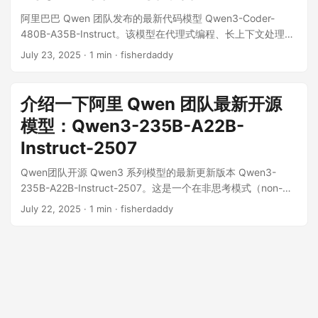
著提升。 增强的长上下文处理：模型支持 256K 的长上下文窗
型和其他对比模型。 代码能力：在 MultiPL-E 等多语言代码生
阿里巴巴 Qwen 团队发布的最新代码模型 Qwen3-Coder-
口，能更好地理解和处理长篇文档。 专为复杂任务设计：官方
成测试中表现优异。 对齐能力：在 Arena-Hard v2、Creative
480B-A35B-Instruct。该模型在代理式编程、长上下文处理和
强烈推荐在高度复杂的推理任务中使用此版本，因为它具有更
Writing v3 和 WritingBench 等评估模型与人类偏好对齐程度的
工具调用方面取得了显著进展。 模型规格 模型类型：因果语言
长的“思考长度” (thinking length)。 模型规格 模型类型：因果
测试中，得分大幅领先其前代模型，并超过了 GPT-4o。 使用
July 23, 2025
· 1 min · fisherdaddy
模型 (Causal Language Models)。 参数规模：采用混合专家
语言模型 (Causal Language Models)，仅支持思维模式
与部署 快速上手：模型已集成到最新的 Hugging Face
(MoE) 架构，总参数量为 480B (4800亿)，单次推理激活 35B
(thinking mode)。 参数规模：总参数量为 235B (2350亿)，
transformers 库中，用户可以通过标准代码片段进行调用。 服
(350亿) 参数。 模型结构：包含 62 个层，160 个专家（每次
激活参数量为 22B (220亿)。 模型架构：采用 MoE (Mixture of
介绍一下阿里 Qwen 团队最新开源
务部署：推荐使用 sglang (>=0....
激活 8 个），并使用分组查询注意力 (GQA) 机制。 上下文长
Experts) 架构，包含 94 个层和 128 个专家，每次激活 8 个。
模型：Qwen3-235B-A22B-
度：原生支持 256K tokens，为处理大规模代码和文档提供了
上下文长度：原生支持 262,144 (即 256K) tokens 的上下文长
基础。 使用与集成 快速上手：官方建议使用最新版本的
Instruct-2507
度。 性能表现 该模型在一系列权威基准测试中与其他顶尖模型
transformers 库进行调用，并提供了详细的 Python 代码示
（如 OpenAI O4-mini, Gemini-2.5 Pro 等）进行了对比，并在
Qwen团队开源 Qwen3 系列模型的最新更新版本 Qwen3-
例。 本地化支持：模型已得到 Ollama、LMStudio、MLX-
多个方面展现了卓越性能： 推理能力：在数学竞赛基准
235B-A22B-Instruct-2507。这是一个在非思考模式（non-
LM、llama.cpp 等多种本地部署工具的支持。 内存管理：如果
AIME25 (得分 92.3) 和 HMMT25 (得分 83.9) 上表现突出。
thinking mode）下运行的大型语言模型，相较于前一版本，在
遇到内存不足 (OOM) 的问题，建议将上下文长度缩短（例如
编程能力：在 LiveCodeBench (得分 74.1) 和 CFEval (得分
July 22, 2025
· 1 min · fisherdaddy
多个核心能力上均有显著提升。 Qwen 团队放弃了具有混合思
32,768）。 代理式编码 (Agentic Coding) 工具调用：模型的
2134) 等编程基准测试中取得了领先成绩。 知识与对齐：在
考模式的 Qwen3-235B-A22B 的继续迭代，官方也给出了原文
核心优势之一是其出色的工具调用能力。用户可以像使用
SuperGPQA (得分 64....
是“我们将分别训练 Instruct 和 Thinking 模型，以获得最佳质
OpenAI API 一样，轻松定义和调用自定义函数（工具）。 专
量”。意思就是混合思考模型虽然可以既有instruct 模型的快思
用格式：模型采用了为函数调用特别设计的格式，以提升其作
考，也有 Thinking 模型的深度思考，但无法达到垂类模型的最
为代理的效率和准确性。 最佳实践 推荐参数：为获得最佳生成
佳质量。 Qwen3-235B-A22B-Instruct-2507 模型的核心升级
效果，建议设置 temperature=0.7, top_p=0.8, top_k=20,
© 2026
FisherAI
·
Powered by
Hugo
&
PaperMod
·
Privacy Policy
在于全面提升了其综合能力和用户对齐度。主要体现在以下几
repetition_penalty=1.05。 输出长度：建议为大多数查询设置