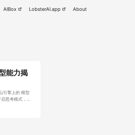
AIBox
LobsterAI.app
About
模型能力揭
山引擎上的 模型
义是否开启思考模式，打
led”}）。这个模型在
指标数据展示的那
这种检测任务，据我了解
5 pro、gemini
快速看下这个模型的亮点