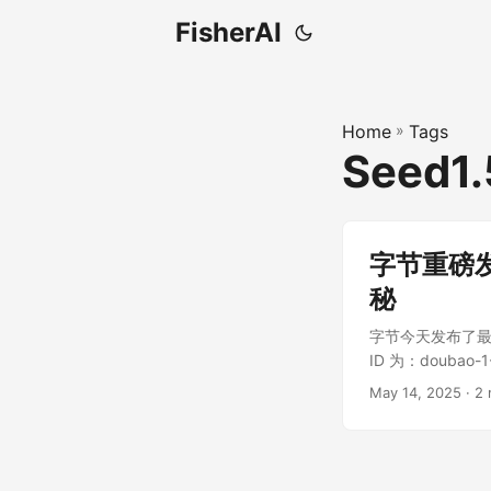
FisherAI
Home
»
Tags
Seed1
字节重磅发
秘
字节今天发布了最
ID 为：doubao
开的参数为：“thinki
May 14, 2025
· 2 
五一假期前就在
样，可以和 o4-m
在全球通用大模型里只有
2.5 flash 以及 