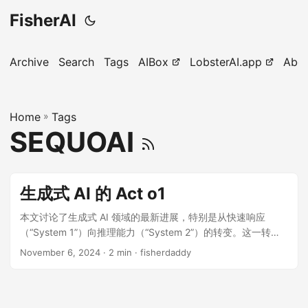
FisherAI
Archive
Search
Tags
AIBox
LobsterAI.app
Abo
Home
»
Tags
SEQUOAI
生成式 AI 的 Act o1
本文讨论了生成式 AI 领域的最新进展，特别是从快速响应
（“System 1”）向推理能力（“System 2”）的转变。这一转变
标志着 AI 系统在推理和认知操作方面的能力显著提升，开启了
November 6, 2024
· 2 min · fisherdaddy
一个新的“代理性应用”时代。文章还探讨了生成式 AI 市场的现
状及未来趋势，特别是 OpenAI 推出的 o1 模型如何通过推理时
间计算实现更强的推理能力。此外，作者分析了 AI 市场的各个
层次（基础设施、模型、开发工具和应用层）的竞争格局，指